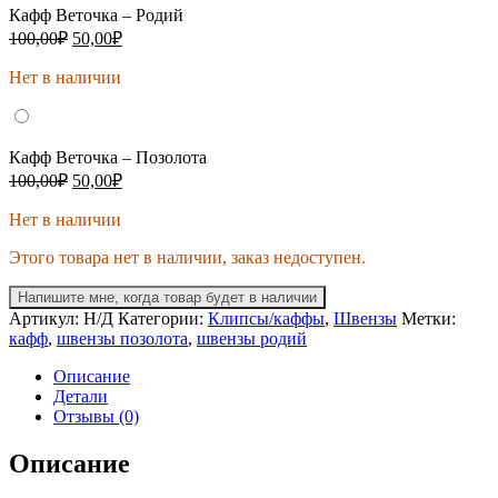
Кафф Веточка – Родий
Первоначальная
Текущая
100,00
₽
50,00
₽
цена
цена:
составляла
Нет в наличии
50,00₽.
100,00₽.
Кафф Веточка – Позолота
Первоначальная
Текущая
100,00
₽
50,00
₽
цена
цена:
составляла
Нет в наличии
50,00₽.
100,00₽.
Этого товара нет в наличии, заказ недоступен.
Напишите мне, когда товар будет в наличии
Артикул:
Н/Д
Категории:
Клипсы/каффы
,
Швензы
Метки:
кафф
,
швензы позолота
,
швензы родий
Описание
Детали
Отзывы (0)
Описание