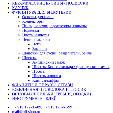
КЕРАМИЧЕСКИЕ БУСИНЫ / ПОДВЕСКИ
КАУЧУК
ФУРНИТУРА ДЛЯ БИЖУТЕРИИ
Основы для колец
Коннекторы
Пины, колечки, протекторы, кримпы
Подвески
Цветы и листья
Цепи и замочки
Цепи
Замочки
Шапочки для бусин, разделители, бейлы
Швензы
Английский замок
Швензы Конго / кольца / французский замок
Пусеты
Швензы-крючки
Клипсы/каффы
ФИАНИТЫ И ОПРАВЫ, СТРАЗЫ
ЮВЕЛИРНАЯ ПРОВОЛОКА И ТРОСИК
ОСНОВЫ (ШПИЛЬКИ, ГРЕБНИ, ОБОДКИ)
ИНСТРУМЕНТЫ, КЛЕЙ
+7 919 172-85-89, +7 919 175-61-99
mail@bfj-shop.ru