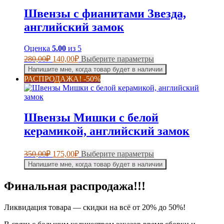
Опции
Швензы с фианитами Звезда,
можно
выбрать
английский замок
на
странице
Оценка
5.00
из 5
товара.
Первоначальная
Текущая
Этот
280,00
₽
140,00
₽
Выберите параметры
цена
цена:
товар
Напишите мне, когда товар будет в наличии
составляла
имеет
140,00₽.
РАСПРОДАЖА! -50%
несколько
280,00₽.
вариаций.
Опции
можно
Швензы Мишки с белой
выбрать
на
керамикой, английский замок
странице
товара.
Первоначальная
Текущая
Этот
350,00
₽
175,00
₽
Выберите параметры
цена
цена:
товар
Напишите мне, когда товар будет в наличии
составляла
имеет
175,00₽.
несколько
350,00₽.
Финальная распродажа!!!
вариаций.
Опции
можно
Ликвидация товара — скидки на всё от 20% до 50%!
выбрать
на