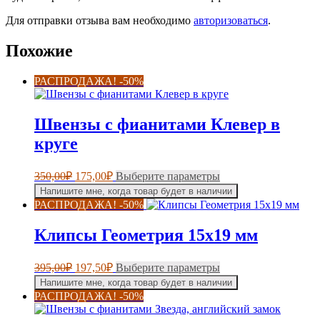
Для отправки отзыва вам необходимо
авторизоваться
.
Похожие
РАСПРОДАЖА! -50%
Швензы с фианитами Клевер в
круге
Первоначальная
Текущая
Этот
350,00
₽
175,00
₽
Выберите параметры
цена
цена:
товар
Напишите мне, когда товар будет в наличии
составляла
имеет
175,00₽.
РАСПРОДАЖА! -50%
несколько
350,00₽.
вариаций.
Клипсы Геометрия 15х19 мм
Опции
можно
выбрать
Первоначальная
Текущая
Этот
395,00
₽
197,50
₽
Выберите параметры
на
цена
цена:
товар
Напишите мне, когда товар будет в наличии
странице
составляла
имеет
197,50₽.
РАСПРОДАЖА! -50%
товара.
несколько
395,00₽.
вариаций.