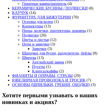
Граненые камни/шпинель
(4)
КЕРАМИЧЕСКИЕ БУСИНЫ / ПОДВЕСКИ
(8)
КАУЧУК
(14)
ФУРНИТУРА ДЛЯ БИЖУТЕРИИ
(70)
Основы для колец
(1)
Коннекторы
(13)
Пины, колечки, протекторы, кримпы
(1)
Подвески
(26)
Цветы и листья
(12)
Цепи и замочки
(3)
Замочки
(3)
Шапочки для бусин, разделители, бейлы
(8)
Швензы
(13)
Английский замок
(10)
Пусеты
(1)
Клипсы/каффы
(2)
ФИАНИТЫ И ОПРАВЫ, СТРАЗЫ
(29)
ЮВЕЛИРНАЯ ПРОВОЛОКА И ТРОСИК
(7)
ОСНОВЫ (ШПИЛЬКИ, ГРЕБНИ, ОБОДКИ)
(3)
Хотите первыми узнавать о наших
новинках и акциях?