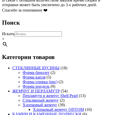
В связи с большим количеством заказов время сборки и
странице
отправки может быть увеличено до 3-х рабочих дней.
товара.
Спасибо за понимание ❤️
Поиск
Искать
×
Категории товаров
СТЕКЛЯННЫЕ БУСИНЫ
(18)
Форма бриолет
(2)
Форма капля
(5)
Форма оливка (рис)
(2)
Форма рондель
(9)
ЖЕМЧУГ И ПЕРЛАМУТР
(54)
Перламутр и жемчуг Shell Pearl
(13)
Стеклянный жемчуг
(2)
Хлопковый жемчуг
(39)
Хлопковый жемчуг ОПТОМ
(10)
КАМНИ И КАМЕННЫЕ ПОДВЕСКИ
(6)