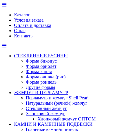
Перейти
к
Каталог
содержимому
Условия заказа
Оплата и доставка
О нас
Контакты
СТЕКЛЯННЫЕ БУСИНЫ
Форма биконус
Форма бриолет
Форма капля
Форма оливка (рис)
Форма рондель
Другие формы
ЖЕМЧУГ И ПЕРЛАМУТР
Перламутр и жемчуг Shell Pearl
Натуральный (речной) жемчуг
Стеклянный жемчуг
Хлопковый жемчуг
Хлопковый жемчуг ОПТОМ
КАМНИ И КАМЕННЫЕ ПОДВЕСКИ
Граненые камни/шпинель