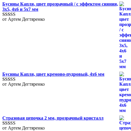
Бусины Капля, цвет прозрачный / с эффектом сияния,
3х5, 4х6 и 5х7 мм
от Артем Дегтяренко
Оценка
5
из
5
Бусины Капля, цвет кремово-пудровый, 4х6 мм
от Артем Дегтяренко
Оценка
5
из
5
Стразовая цепочка 2 мм, прозрачный кристалл
от Артем Дегтяренко
Оценка
5
из