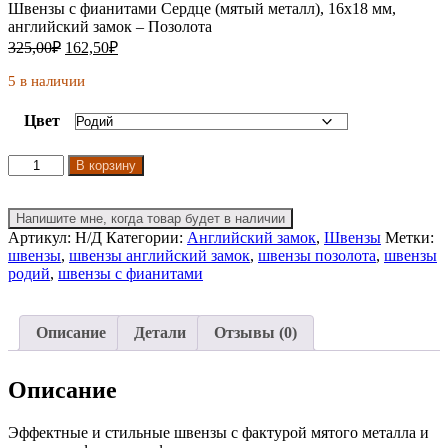
Швензы с фианитами Сердце (мятый металл), 16х18 мм,
английский замок – Позолота
Первоначальная
Текущая
325,00
₽
162,50
₽
цена
цена:
составляла
5 в наличии
162,50₽.
325,00₽.
Цвет
Количество
В корзину
товара
Швензы
с
Напишите мне, когда товар будет в наличии
фианитами
Артикул:
Н/Д
Категории:
Английский замок
,
Швензы
Метки:
Сердце
швензы
,
швензы английский замок
,
швензы позолота
,
швензы
(мятый
родий
,
швензы с фианитами
металл),
16х18
мм,
Описание
Детали
Отзывы (0)
английский
замок
Описание
Эффектные и стильные швензы с фактурой мятого металла и