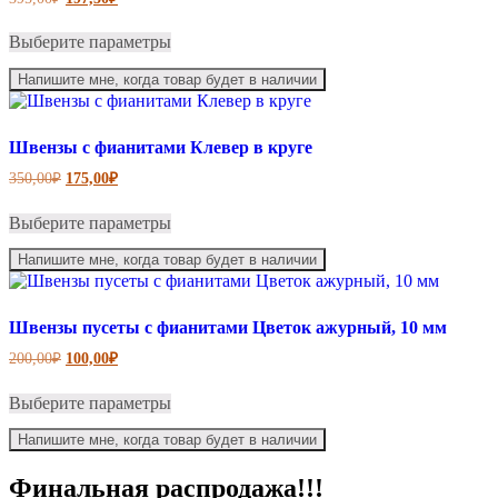
на
цена
цена:
странице
Этот
составляла
197,50₽.
Выберите параметры
товара.
товар
395,00₽.
имеет
Напишите мне, когда товар будет в наличии
несколько
вариаций.
Опции
можно
Швензы с фианитами Клевер в круге
выбрать
Первоначальная
Текущая
350,00
₽
175,00
₽
на
цена
цена:
странице
Этот
составляла
175,00₽.
Выберите параметры
товара.
товар
350,00₽.
имеет
Напишите мне, когда товар будет в наличии
несколько
вариаций.
Опции
можно
Швензы пусеты с фианитами Цветок ажурный, 10 мм
выбрать
Первоначальная
Текущая
200,00
₽
100,00
₽
на
цена
цена:
странице
Этот
составляла
100,00₽.
Выберите параметры
товара.
товар
200,00₽.
имеет
Напишите мне, когда товар будет в наличии
несколько
вариаций.
Финальная распродажа!!!
Опции