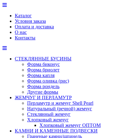
Перейти
к
Каталог
содержимому
Условия заказа
Оплата и доставка
О нас
Контакты
СТЕКЛЯННЫЕ БУСИНЫ
Форма биконус
Форма бриолет
Форма капля
Форма оливка (рис)
Форма рондель
Другие формы
ЖЕМЧУГ И ПЕРЛАМУТР
Перламутр и жемчуг Shell Pearl
Натуральный (речной) жемчуг
Стеклянный жемчуг
Хлопковый жемчуг
Хлопковый жемчуг ОПТОМ
КАМНИ И КАМЕННЫЕ ПОДВЕСКИ
Граненые камни/шпинель