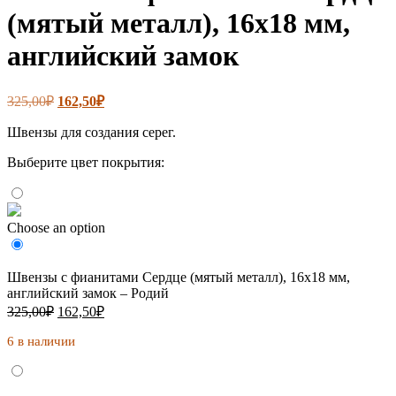
(мятый металл), 16х18 мм,
английский замок
Первоначальная
Текущая
325,00
₽
162,50
₽
цена
цена:
составляла
Швензы для создания серег.
162,50₽.
325,00₽.
Выберите цвет покрытия:
Choose an option
Швензы с фианитами Сердце (мятый металл), 16х18 мм,
английский замок – Родий
Первоначальная
Текущая
325,00
₽
162,50
₽
цена
цена:
составляла
6 в наличии
162,50₽.
325,00₽.