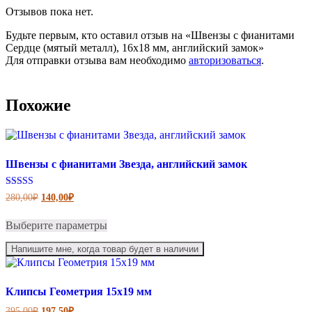
Отзывов пока нет.
Будьте первым, кто оставил отзыв на «Швензы с фианитами
Сердце (мятый металл), 16х18 мм, английский замок»
Для отправки отзыва вам необходимо
авторизоваться
.
Похожие
Швензы с фианитами Звезда, английский замок
Первоначальная
Текущая
Оценка
280,00
₽
140,00
₽
5.00
цена
цена:
Этот
из 5
составляла
140,00₽.
Выберите параметры
товар
280,00₽.
имеет
Напишите мне, когда товар будет в наличии
несколько
вариаций.
Опции
можно
Клипсы Геометрия 15х19 мм
выбрать
Первоначальная
Текущая
395,00
₽
197,50
₽