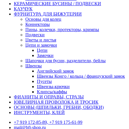
КЕРАМИЧЕСКИЕ БУСИНЫ / ПОДВЕСКИ
КАУЧУК
ФУРНИТУРА ДЛЯ БИЖУТЕРИИ
Основы для колец
Коннекторы
Пины, колечки, протекторы, кримпы
Подвески
Цветы и листья
Цепи и замочки
Цепи
Замочки
Шапочки для бусин, разделители, бейлы
Швензы
Английский замок
Швензы Конго / кольца / французский замок
Пусеты
Швензы-крючки
Клипсы/каффы
ФИАНИТЫ И ОПРАВЫ, СТРАЗЫ
ЮВЕЛИРНАЯ ПРОВОЛОКА И ТРОСИК
ОСНОВЫ (ШПИЛЬКИ, ГРЕБНИ, ОБОДКИ)
ИНСТРУМЕНТЫ, КЛЕЙ
+7 919 172-85-89, +7 919 175-61-99
mail@bfj-shop.ru