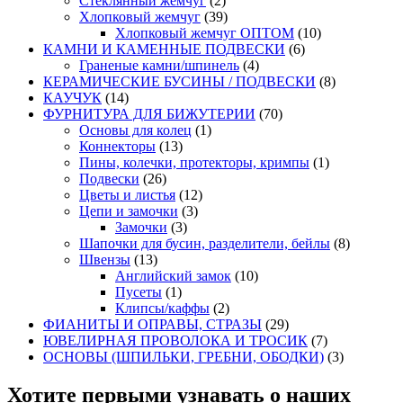
Стеклянный жемчуг
(2)
Хлопковый жемчуг
(39)
Хлопковый жемчуг ОПТОМ
(10)
КАМНИ И КАМЕННЫЕ ПОДВЕСКИ
(6)
Граненые камни/шпинель
(4)
КЕРАМИЧЕСКИЕ БУСИНЫ / ПОДВЕСКИ
(8)
КАУЧУК
(14)
ФУРНИТУРА ДЛЯ БИЖУТЕРИИ
(70)
Основы для колец
(1)
Коннекторы
(13)
Пины, колечки, протекторы, кримпы
(1)
Подвески
(26)
Цветы и листья
(12)
Цепи и замочки
(3)
Замочки
(3)
Шапочки для бусин, разделители, бейлы
(8)
Швензы
(13)
Английский замок
(10)
Пусеты
(1)
Клипсы/каффы
(2)
ФИАНИТЫ И ОПРАВЫ, СТРАЗЫ
(29)
ЮВЕЛИРНАЯ ПРОВОЛОКА И ТРОСИК
(7)
ОСНОВЫ (ШПИЛЬКИ, ГРЕБНИ, ОБОДКИ)
(3)
Хотите первыми узнавать о наших