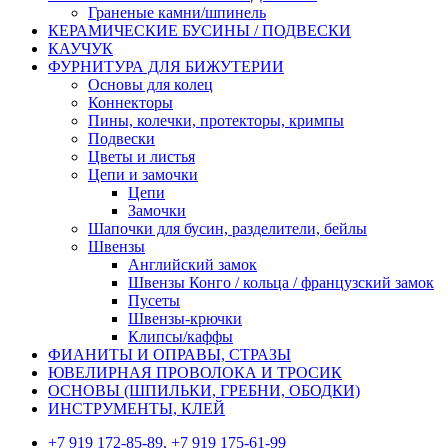
Граненые камни/шпинель
КЕРАМИЧЕСКИЕ БУСИНЫ / ПОДВЕСКИ
КАУЧУК
ФУРНИТУРА ДЛЯ БИЖУТЕРИИ
Основы для колец
Коннекторы
Пины, колечки, протекторы, кримпы
Подвески
Цветы и листья
Цепи и замочки
Цепи
Замочки
Шапочки для бусин, разделители, бейлы
Швензы
Английский замок
Швензы Конго / кольца / французский замок
Пусеты
Швензы-крючки
Клипсы/каффы
ФИАНИТЫ И ОПРАВЫ, СТРАЗЫ
ЮВЕЛИРНАЯ ПРОВОЛОКА И ТРОСИК
ОСНОВЫ (ШПИЛЬКИ, ГРЕБНИ, ОБОДКИ)
ИНСТРУМЕНТЫ, КЛЕЙ
+7 919 172-85-89, +7 919 175-61-99