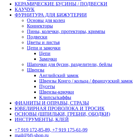
КЕРАМИЧЕСКИЕ БУСИНЫ / ПОДВЕСКИ
КАУЧУК
ФУРНИТУРА ДЛЯ БИЖУТЕРИИ
Основы для колец
Коннекторы
Пины, колечки, протекторы, кримпы
Подвески
Цветы и листья
Цепи и замочки
Цепи
Замочки
Шапочки для бусин, разделители, бейлы
Швензы
Английский замок
Швензы Конго / кольца / французский замок
Пусеты
Швензы-крючки
Клипсы/каффы
ФИАНИТЫ И ОПРАВЫ, СТРАЗЫ
ЮВЕЛИРНАЯ ПРОВОЛОКА И ТРОСИК
ОСНОВЫ (ШПИЛЬКИ, ГРЕБНИ, ОБОДКИ)
ИНСТРУМЕНТЫ, КЛЕЙ
+7 919 172-85-89, +7 919 175-61-99
mail@bfj-shop.ru