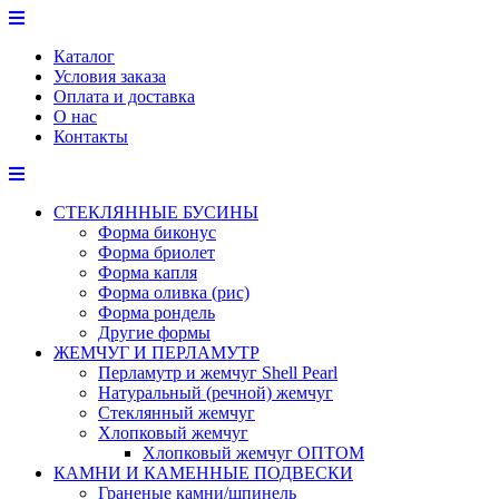
Перейти
к
Каталог
содержимому
Условия заказа
Оплата и доставка
О нас
Контакты
СТЕКЛЯННЫЕ БУСИНЫ
Форма биконус
Форма бриолет
Форма капля
Форма оливка (рис)
Форма рондель
Другие формы
ЖЕМЧУГ И ПЕРЛАМУТР
Перламутр и жемчуг Shell Pearl
Натуральный (речной) жемчуг
Стеклянный жемчуг
Хлопковый жемчуг
Хлопковый жемчуг ОПТОМ
КАМНИ И КАМЕННЫЕ ПОДВЕСКИ
Граненые камни/шпинель