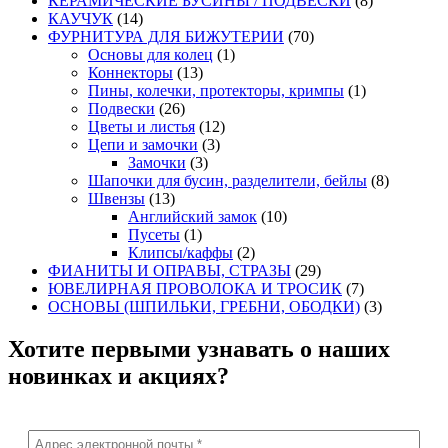
КЕРАМИЧЕСКИЕ БУСИНЫ / ПОДВЕСКИ
(8)
КАУЧУК
(14)
ФУРНИТУРА ДЛЯ БИЖУТЕРИИ
(70)
Основы для колец
(1)
Коннекторы
(13)
Пины, колечки, протекторы, кримпы
(1)
Подвески
(26)
Цветы и листья
(12)
Цепи и замочки
(3)
Замочки
(3)
Шапочки для бусин, разделители, бейлы
(8)
Швензы
(13)
Английский замок
(10)
Пусеты
(1)
Клипсы/каффы
(2)
ФИАНИТЫ И ОПРАВЫ, СТРАЗЫ
(29)
ЮВЕЛИРНАЯ ПРОВОЛОКА И ТРОСИК
(7)
ОСНОВЫ (ШПИЛЬКИ, ГРЕБНИ, ОБОДКИ)
(3)
Хотите первыми узнавать о наших
новинках и акциях?