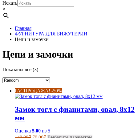
Искать
×
Главная
ФУРНИТУРА ДЛЯ БИЖУТЕРИИ
Цепи и замочки
Цепи и замочки
Показаны все (3)
РАСПРОДАЖА! -50%
Замок тогл с фианитами, овал, 8х12
мм
Оценка
5.00
из 5
Первоначальная
Текущая
Этот
140,00
₽
70,00
₽
Выберите параметры