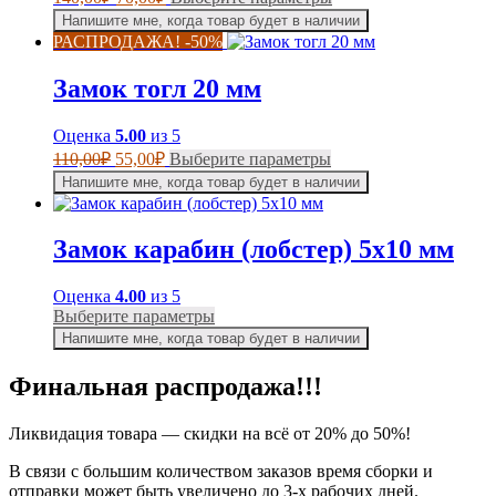
цена
цена:
товар
Напишите мне, когда товар будет в наличии
составляла
имеет
70,00₽.
РАСПРОДАЖА! -50%
несколько
140,00₽.
вариаций.
Замок тогл 20 мм
Опции
можно
выбрать
Оценка
5.00
из 5
на
Первоначальная
Текущая
Этот
110,00
₽
55,00
₽
Выберите параметры
странице
цена
цена:
товар
Напишите мне, когда товар будет в наличии
товара.
составляла
имеет
55,00₽.
несколько
110,00₽.
вариаций.
Замок карабин (лобстер) 5х10 мм
Опции
можно
выбрать
Оценка
4.00
из 5
на
Этот
Выберите параметры
странице
товар
Напишите мне, когда товар будет в наличии
товара.
имеет
несколько
Финальная распродажа!!!
вариаций.
Опции
Ликвидация товара — скидки на всё от 20% до 50%!
можно
выбрать
В связи с большим количеством заказов время сборки и
на
отправки может быть увеличено до 3-х рабочих дней.
странице