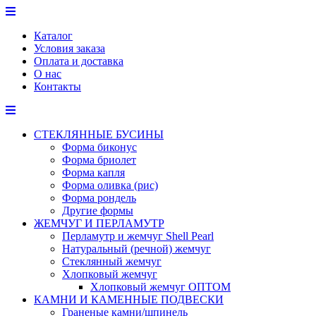
Перейти
к
Каталог
содержимому
Условия заказа
Оплата и доставка
О нас
Контакты
СТЕКЛЯННЫЕ БУСИНЫ
Форма биконус
Форма бриолет
Форма капля
Форма оливка (рис)
Форма рондель
Другие формы
ЖЕМЧУГ И ПЕРЛАМУТР
Перламутр и жемчуг Shell Pearl
Натуральный (речной) жемчуг
Стеклянный жемчуг
Хлопковый жемчуг
Хлопковый жемчуг ОПТОМ
КАМНИ И КАМЕННЫЕ ПОДВЕСКИ
Граненые камни/шпинель