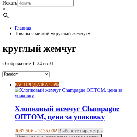
Искать
×
Главная
Товары с меткой «круглый жемчуг»
круглый жемчуг
Отображение 1–24 из 31
РАСПРОДАЖА! -5%
Хлопковый жемчуг Champagne
ОПТОМ, цена за упаковку
Диапазон
Этот
3087,50
₽
–
3135,00
₽
Выберите параметры
цен:
товар