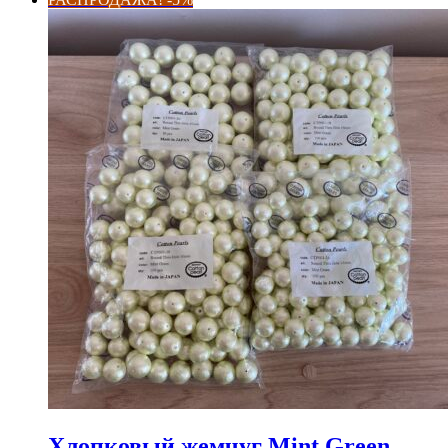
несколько
–
вариаций.
63,75₽
Опции
можно
выбрать
на
странице
товара.
Хлопковый жемчуг Mint Green