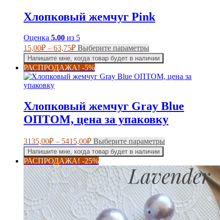
вариаций.
75,00₽
Опции
Хлопковый жемчуг Pink
можно
выбрать
на
Оценка
5.00
из 5
странице
Диапазон
Этот
15,00
₽
–
63,75
₽
Выберите параметры
товара.
цен:
товар
Напишите мне, когда товар будет в наличии
имеет
15,00₽
РАСПРОДАЖА! -5%
несколько
–
вариаций.
63,75₽
Опции
можно
Хлопковый жемчуг Gray Blue
выбрать
на
ОПТОМ, цена за упаковку
странице
товара.
Диапазон
Этот
3135,00
₽
–
5415,00
₽
Выберите параметры
цен:
товар
Напишите мне, когда товар будет в наличии
имеет
3135,00₽
РАСПРОДАЖА! -25%
несколько
–
вариаций.
5415,00₽
Опции
можно
выбрать
на
странице