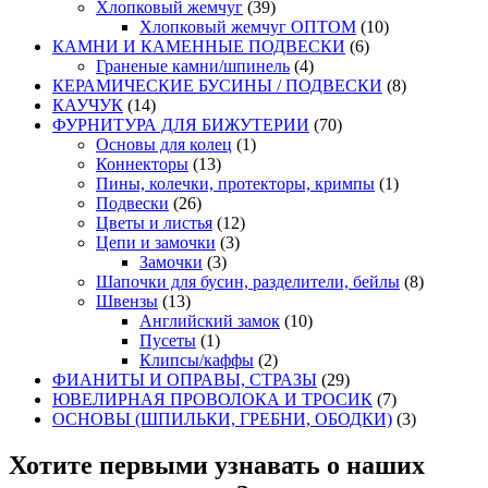
Хлопковый жемчуг
(39)
Хлопковый жемчуг ОПТОМ
(10)
КАМНИ И КАМЕННЫЕ ПОДВЕСКИ
(6)
Граненые камни/шпинель
(4)
КЕРАМИЧЕСКИЕ БУСИНЫ / ПОДВЕСКИ
(8)
КАУЧУК
(14)
ФУРНИТУРА ДЛЯ БИЖУТЕРИИ
(70)
Основы для колец
(1)
Коннекторы
(13)
Пины, колечки, протекторы, кримпы
(1)
Подвески
(26)
Цветы и листья
(12)
Цепи и замочки
(3)
Замочки
(3)
Шапочки для бусин, разделители, бейлы
(8)
Швензы
(13)
Английский замок
(10)
Пусеты
(1)
Клипсы/каффы
(2)
ФИАНИТЫ И ОПРАВЫ, СТРАЗЫ
(29)
ЮВЕЛИРНАЯ ПРОВОЛОКА И ТРОСИК
(7)
ОСНОВЫ (ШПИЛЬКИ, ГРЕБНИ, ОБОДКИ)
(3)
Хотите первыми узнавать о наших