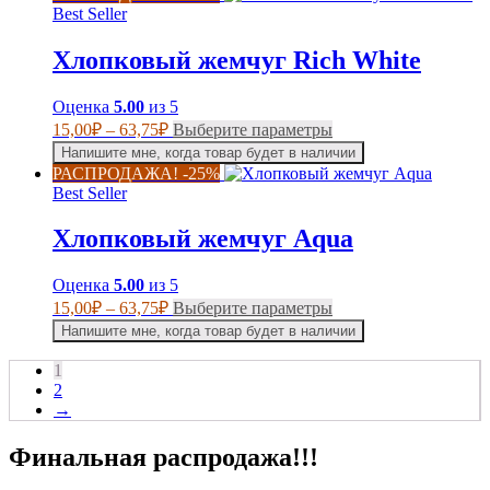
несколько
–
Best Seller
вариаций.
63,75₽
Опции
Хлопковый жемчуг Rich White
можно
выбрать
на
Оценка
5.00
из 5
странице
Диапазон
Этот
15,00
₽
–
63,75
₽
Выберите параметры
товара.
цен:
товар
Напишите мне, когда товар будет в наличии
имеет
15,00₽
РАСПРОДАЖА! -25%
несколько
–
Best Seller
вариаций.
63,75₽
Опции
Хлопковый жемчуг Aqua
можно
выбрать
на
Оценка
5.00
из 5
странице
Диапазон
Этот
15,00
₽
–
63,75
₽
Выберите параметры
товара.
цен:
товар
Напишите мне, когда товар будет в наличии
имеет
15,00₽
несколько
–
1
вариаций.
2
63,75₽
Опции
→
можно
выбрать
Финальная распродажа!!!
на
странице