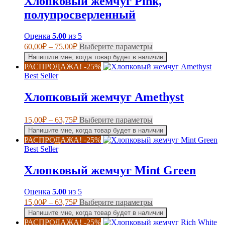
Хлопковый жемчуг Pink,
можно
выбрать
полупросверленный
на
странице
Оценка
5.00
из 5
товара.
Диапазон
Этот
60,00
₽
–
75,00
₽
Выберите параметры
цен:
товар
Напишите мне, когда товар будет в наличии
имеет
60,00₽
РАСПРОДАЖА! -25%
несколько
–
Best Seller
вариаций.
75,00₽
Опции
Хлопковый жемчуг Amethyst
можно
выбрать
на
Диапазон
Этот
15,00
₽
–
63,75
₽
Выберите параметры
странице
цен:
товар
Напишите мне, когда товар будет в наличии
товара.
имеет
15,00₽
РАСПРОДАЖА! -25%
несколько
–
Best Seller
вариаций.
63,75₽
Опции
Хлопковый жемчуг Mint Green
можно
выбрать
на
Оценка
5.00
из 5
странице
Диапазон
Этот
15,00
₽
–
63,75
₽
Выберите параметры
товара.
цен:
товар
Напишите мне, когда товар будет в наличии
имеет
15,00₽
РАСПРОДАЖА! -25%