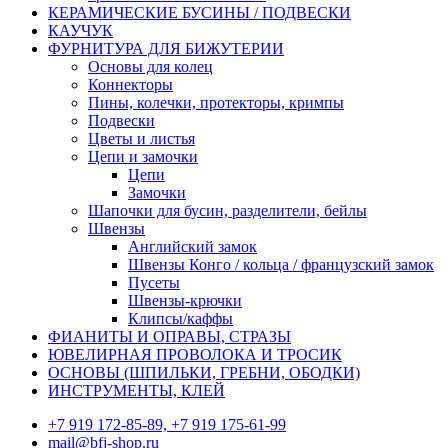
КЕРАМИЧЕСКИЕ БУСИНЫ / ПОДВЕСКИ
КАУЧУК
ФУРНИТУРА ДЛЯ БИЖУТЕРИИ
Основы для колец
Коннекторы
Пины, колечки, протекторы, кримпы
Подвески
Цветы и листья
Цепи и замочки
Цепи
Замочки
Шапочки для бусин, разделители, бейлы
Швензы
Английский замок
Швензы Конго / кольца / французский замок
Пусеты
Швензы-крючки
Клипсы/каффы
ФИАНИТЫ И ОПРАВЫ, СТРАЗЫ
ЮВЕЛИРНАЯ ПРОВОЛОКА И ТРОСИК
ОСНОВЫ (ШПИЛЬКИ, ГРЕБНИ, ОБОДКИ)
ИНСТРУМЕНТЫ, КЛЕЙ
+7 919 172-85-89, +7 919 175-61-99
mail@bfj-shop.ru