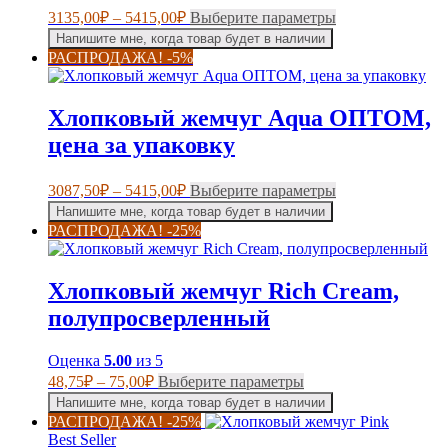
странице
Диапазон
Этот
3135,00
₽
–
5415,00
₽
Выберите параметры
товара.
цен:
товар
Напишите мне, когда товар будет в наличии
имеет
3135,00₽
РАСПРОДАЖА! -5%
несколько
–
вариаций.
5415,00₽
Опции
Хлопковый жемчуг Aqua ОПТОМ,
можно
выбрать
цена за упаковку
на
странице
Диапазон
Этот
3087,50
₽
–
5415,00
₽
Выберите параметры
товара.
цен:
товар
Напишите мне, когда товар будет в наличии
имеет
3087,50₽
РАСПРОДАЖА! -25%
несколько
–
вариаций.
5415,00₽
Опции
Хлопковый жемчуг Rich Cream,
можно
выбрать
полупросверленный
на
странице
Оценка
5.00
из 5
товара.
Диапазон
Этот
48,75
₽
–
75,00
₽
Выберите параметры
цен:
товар
Напишите мне, когда товар будет в наличии
имеет
48,75₽
РАСПРОДАЖА! -25%
несколько
–
Best Seller