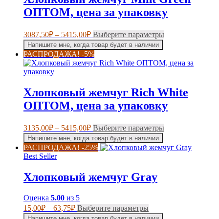
ОПТОМ, цена за упаковку
Диапазон
Этот
3087,50
₽
–
5415,00
₽
Выберите параметры
цен:
товар
Напишите мне, когда товар будет в наличии
имеет
3087,50₽
РАСПРОДАЖА! -5%
несколько
–
вариаций.
5415,00₽
Опции
можно
Хлопковый жемчуг Rich White
выбрать
на
ОПТОМ, цена за упаковку
странице
товара.
Диапазон
Этот
3135,00
₽
–
5415,00
₽
Выберите параметры
цен:
товар
Напишите мне, когда товар будет в наличии
имеет
3135,00₽
РАСПРОДАЖА! -25%
несколько
–
Best Seller
вариаций.
5415,00₽
Опции
Хлопковый жемчуг Gray
можно
выбрать
на
Оценка
5.00
из 5
странице
Диапазон
Этот
15,00
₽
–
63,75
₽
Выберите параметры
товара.
цен:
товар
Напишите мне, когда товар будет в наличии