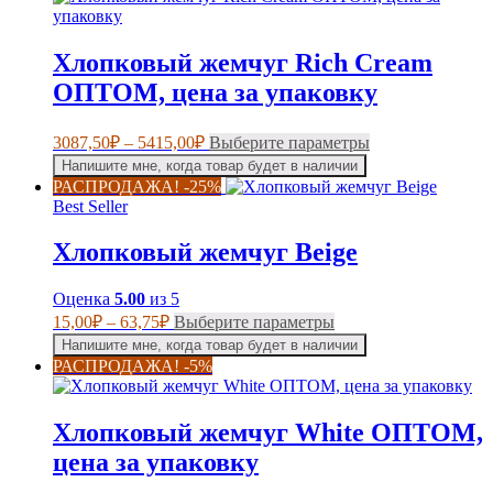
вариаций.
58,50₽
Опции
можно
Хлопковый жемчуг Rich Cream
выбрать
на
ОПТОМ, цена за упаковку
странице
товара.
Диапазон
Этот
3087,50
₽
–
5415,00
₽
Выберите параметры
цен:
товар
Напишите мне, когда товар будет в наличии
имеет
3087,50₽
РАСПРОДАЖА! -25%
несколько
–
Best Seller
вариаций.
5415,00₽
Опции
Хлопковый жемчуг Beige
можно
выбрать
на
Оценка
5.00
из 5
странице
Диапазон
Этот
15,00
₽
–
63,75
₽
Выберите параметры
товара.
цен:
товар
Напишите мне, когда товар будет в наличии
имеет
15,00₽
РАСПРОДАЖА! -5%
несколько
–
вариаций.
63,75₽
Опции
Хлопковый жемчуг White ОПТОМ,
можно
выбрать
цена за упаковку
на