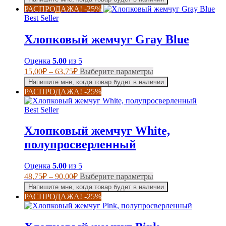
имеет
15,00₽
РАСПРОДАЖА! -25%
несколько
–
Best Seller
вариаций.
63,75₽
Опции
Хлопковый жемчуг Gray Blue
можно
выбрать
на
Оценка
5.00
из 5
странице
Диапазон
Этот
15,00
₽
–
63,75
₽
Выберите параметры
товара.
цен:
товар
Напишите мне, когда товар будет в наличии
имеет
15,00₽
РАСПРОДАЖА! -25%
несколько
–
вариаций.
63,75₽
Best Seller
Опции
можно
Хлопковый жемчуг White,
выбрать
на
полупросверленный
странице
товара.
Оценка
5.00
из 5
Диапазон
Этот
48,75
₽
–
90,00
₽
Выберите параметры
цен:
товар
Напишите мне, когда товар будет в наличии
имеет
48,75₽
РАСПРОДАЖА! -25%
несколько
–
вариаций.
90,00₽
Опции