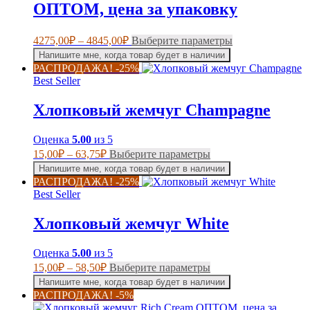
на
ОПТОМ, цена за упаковку
странице
товара.
Диапазон
Этот
4275,00
₽
–
4845,00
₽
Выберите параметры
цен:
товар
Напишите мне, когда товар будет в наличии
имеет
4275,00₽
РАСПРОДАЖА! -25%
несколько
–
Best Seller
вариаций.
4845,00₽
Опции
Хлопковый жемчуг Champagne
можно
выбрать
на
Оценка
5.00
из 5
странице
Диапазон
Этот
15,00
₽
–
63,75
₽
Выберите параметры
товара.
цен:
товар
Напишите мне, когда товар будет в наличии
имеет
15,00₽
РАСПРОДАЖА! -25%
несколько
–
Best Seller
вариаций.
63,75₽
Опции
Хлопковый жемчуг White
можно
выбрать
на
Оценка
5.00
из 5
странице
Диапазон
Этот
15,00
₽
–
58,50
₽
Выберите параметры
товара.
цен:
товар
Напишите мне, когда товар будет в наличии
имеет
15,00₽
РАСПРОДАЖА! -5%
несколько
–