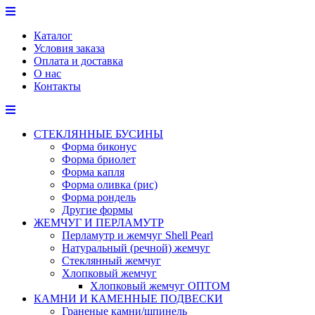
Перейти
к
Каталог
содержимому
Условия заказа
Оплата и доставка
О нас
Контакты
СТЕКЛЯННЫЕ БУСИНЫ
Форма биконус
Форма бриолет
Форма капля
Форма оливка (рис)
Форма рондель
Другие формы
ЖЕМЧУГ И ПЕРЛАМУТР
Перламутр и жемчуг Shell Pearl
Натуральный (речной) жемчуг
Стеклянный жемчуг
Хлопковый жемчуг
Хлопковый жемчуг ОПТОМ
КАМНИ И КАМЕННЫЕ ПОДВЕСКИ
Граненые камни/шпинель