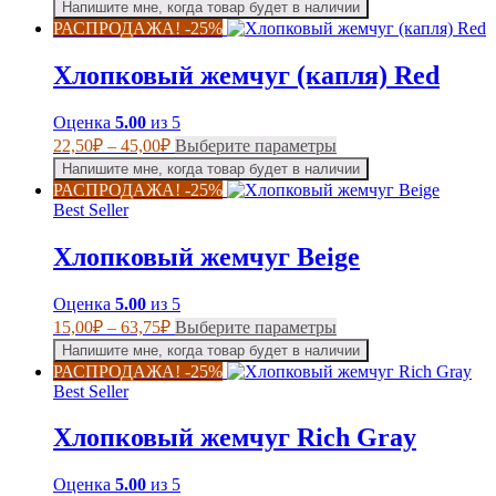
Напишите мне, когда товар будет в наличии
имеет
15,00₽
РАСПРОДАЖА! -25%
несколько
–
вариаций.
58,50₽
Хлопковый жемчуг (капля) Red
Опции
можно
выбрать
Оценка
5.00
из 5
на
Диапазон
Этот
22,50
₽
–
45,00
₽
Выберите параметры
странице
цен:
товар
Напишите мне, когда товар будет в наличии
товара.
имеет
22,50₽
РАСПРОДАЖА! -25%
несколько
–
Best Seller
вариаций.
45,00₽
Опции
Хлопковый жемчуг Beige
можно
выбрать
на
Оценка
5.00
из 5
странице
Диапазон
Этот
15,00
₽
–
63,75
₽
Выберите параметры
товара.
цен:
товар
Напишите мне, когда товар будет в наличии
имеет
15,00₽
РАСПРОДАЖА! -25%
несколько
–
Best Seller
вариаций.
63,75₽
Опции
Хлопковый жемчуг Rich Gray
можно
выбрать
на
Оценка
5.00
из 5