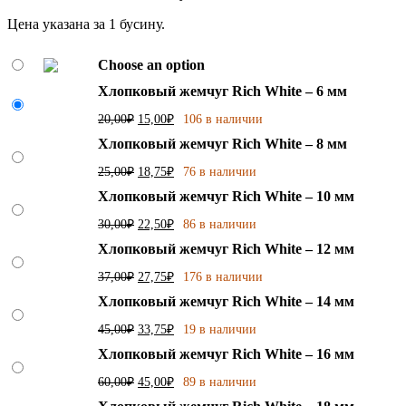
–
Цена указана за 1 бусину.
63,75₽
Choose an option
Хлопковый жемчуг Rich White – 6 мм
Первоначальная
Текущая
20,00
₽
15,00
₽
106 в наличии
цена
цена:
Хлопковый жемчуг Rich White – 8 мм
составляла
15,00₽.
20,00₽.
Первоначальная
Текущая
25,00
₽
18,75
₽
76 в наличии
цена
цена:
Хлопковый жемчуг Rich White – 10 мм
составляла
18,75₽.
25,00₽.
Первоначальная
Текущая
30,00
₽
22,50
₽
86 в наличии
цена
цена:
Хлопковый жемчуг Rich White – 12 мм
составляла
22,50₽.
30,00₽.
Первоначальная
Текущая
37,00
₽
27,75
₽
176 в наличии
цена
цена:
Хлопковый жемчуг Rich White – 14 мм
составляла
27,75₽.
37,00₽.
Первоначальная
Текущая
45,00
₽
33,75
₽
19 в наличии
цена
цена:
Хлопковый жемчуг Rich White – 16 мм
составляла
33,75₽.
45,00₽.
Первоначальная
Текущая
60,00
₽
45,00
₽
89 в наличии
цена
цена: