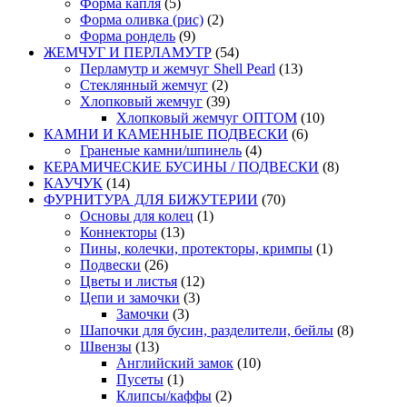
Форма капля
(5)
Форма оливка (рис)
(2)
Форма рондель
(9)
ЖЕМЧУГ И ПЕРЛАМУТР
(54)
Перламутр и жемчуг Shell Pearl
(13)
Стеклянный жемчуг
(2)
Хлопковый жемчуг
(39)
Хлопковый жемчуг ОПТОМ
(10)
КАМНИ И КАМЕННЫЕ ПОДВЕСКИ
(6)
Граненые камни/шпинель
(4)
КЕРАМИЧЕСКИЕ БУСИНЫ / ПОДВЕСКИ
(8)
КАУЧУК
(14)
ФУРНИТУРА ДЛЯ БИЖУТЕРИИ
(70)
Основы для колец
(1)
Коннекторы
(13)
Пины, колечки, протекторы, кримпы
(1)
Подвески
(26)
Цветы и листья
(12)
Цепи и замочки
(3)
Замочки
(3)
Шапочки для бусин, разделители, бейлы
(8)
Швензы
(13)
Английский замок
(10)
Пусеты
(1)
Клипсы/каффы
(2)