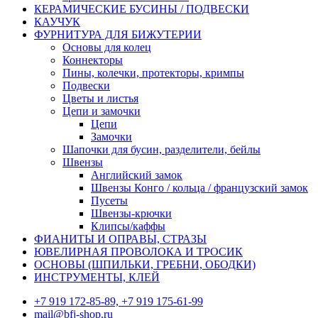
КЕРАМИЧЕСКИЕ БУСИНЫ / ПОДВЕСКИ
КАУЧУК
ФУРНИТУРА ДЛЯ БИЖУТЕРИИ
Основы для колец
Коннекторы
Пины, колечки, протекторы, кримпы
Подвески
Цветы и листья
Цепи и замочки
Цепи
Замочки
Шапочки для бусин, разделители, бейлы
Швензы
Английский замок
Швензы Конго / кольца / французский замок
Пусеты
Швензы-крючки
Клипсы/каффы
ФИАНИТЫ И ОПРАВЫ, СТРАЗЫ
ЮВЕЛИРНАЯ ПРОВОЛОКА И ТРОСИК
ОСНОВЫ (ШПИЛЬКИ, ГРЕБНИ, ОБОДКИ)
ИНСТРУМЕНТЫ, КЛЕЙ
+7 919 172-85-89, +7 919 175-61-99
mail@bfj-shop.ru