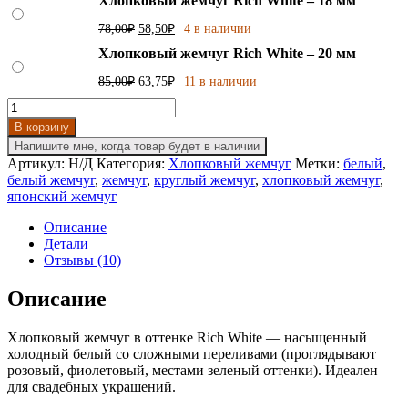
Хлопковый жемчуг Rich White – 18 мм
составляла
45,00₽.
60,00₽.
Первоначальная
Текущая
78,00
₽
58,50
₽
4 в наличии
цена
цена:
Хлопковый жемчуг Rich White – 20 мм
составляла
58,50₽.
78,00₽.
Первоначальная
Текущая
85,00
₽
63,75
₽
11 в наличии
цена
цена:
Количество
составляла
63,75₽.
товара
85,00₽.
В корзину
Хлопковый
Напишите мне, когда товар будет в наличии
жемчуг
Артикул:
Н/Д
Категория:
Хлопковый жемчуг
Метки:
белый
,
Rich
белый жемчуг
,
жемчуг
,
круглый жемчуг
,
хлопковый жемчуг
,
White
японский жемчуг
Описание
Детали
Отзывы (10)
Описание
Хлопковый жемчуг в оттенке Rich White — насыщенный
холодный белый со сложными переливами (проглядывают
розовый, фиолетовый, местами зеленый оттенки). Идеален
для свадебных украшений.