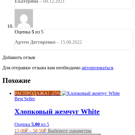
Екатерина
–
08.12.2021
Оценка
5
из 5
Артем Дегтяренко
–
15.08.2022
Добавить отзыв
Для отправки отзыва вам необходимо
авторизоваться
.
Похожие
РАСПРОДАЖА! -25%
Best Seller
Хлопковый жемчуг White
Оценка
5.00
из 5
Диапазон
Этот
15,00
₽
–
58,50
₽
Выберите параметры
цен:
товар