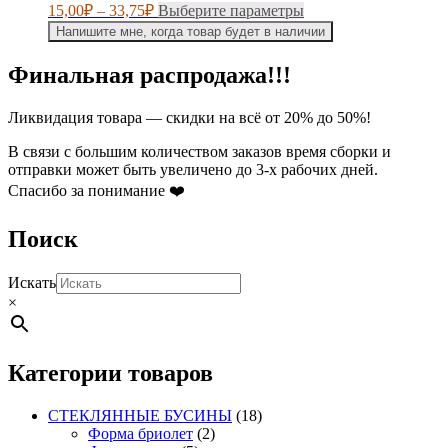
странице
Диапазон
Этот
15,00
₽
–
33,75
₽
Выберите параметры
товара.
цен:
товар
Напишите мне, когда товар будет в наличии
имеет
15,00₽
несколько
–
Финальная распродажа!!!
вариаций.
33,75₽
Опции
можно
Ликвидация товара — скидки на всё от 20% до 50%!
выбрать
на
В связи с большим количеством заказов время сборки и
странице
отправки может быть увеличено до 3-х рабочих дней.
товара.
Спасибо за понимание ❤️
Поиск
Искать
×
Категории товаров
СТЕКЛЯННЫЕ БУСИНЫ
(18)
Форма бриолет
(2)