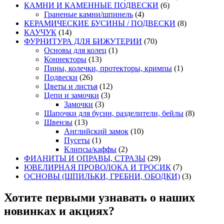
КАМНИ И КАМЕННЫЕ ПОДВЕСКИ
(6)
Граненые камни/шпинель
(4)
КЕРАМИЧЕСКИЕ БУСИНЫ / ПОДВЕСКИ
(8)
КАУЧУК
(14)
ФУРНИТУРА ДЛЯ БИЖУТЕРИИ
(70)
Основы для колец
(1)
Коннекторы
(13)
Пины, колечки, протекторы, кримпы
(1)
Подвески
(26)
Цветы и листья
(12)
Цепи и замочки
(3)
Замочки
(3)
Шапочки для бусин, разделители, бейлы
(8)
Швензы
(13)
Английский замок
(10)
Пусеты
(1)
Клипсы/каффы
(2)
ФИАНИТЫ И ОПРАВЫ, СТРАЗЫ
(29)
ЮВЕЛИРНАЯ ПРОВОЛОКА И ТРОСИК
(7)
ОСНОВЫ (ШПИЛЬКИ, ГРЕБНИ, ОБОДКИ)
(3)
Хотите первыми узнавать о наших
новинках и акциях?