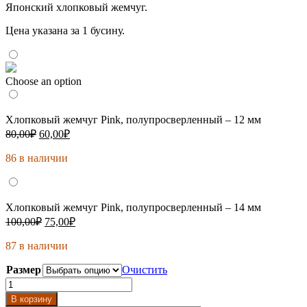
Японский хлопковый жемчуг.
60,00₽
–
Цена указана за 1 бусину.
75,00₽
Choose an option
Хлопковый жемчуг Pink, полупросверленный – 12 мм
Первоначальная
Текущая
80,00
₽
60,00
₽
цена
цена:
составляла
86 в наличии
60,00₽.
80,00₽.
Хлопковый жемчуг Pink, полупросверленный – 14 мм
Первоначальная
Текущая
100,00
₽
75,00
₽
цена
цена:
составляла
87 в наличии
75,00₽.
100,00₽.
Размер
Очистить
Количество
товара
В корзину