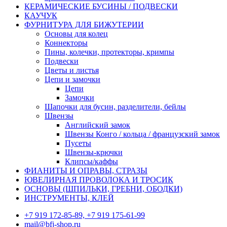
КЕРАМИЧЕСКИЕ БУСИНЫ / ПОДВЕСКИ
КАУЧУК
ФУРНИТУРА ДЛЯ БИЖУТЕРИИ
Основы для колец
Коннекторы
Пины, колечки, протекторы, кримпы
Подвески
Цветы и листья
Цепи и замочки
Цепи
Замочки
Шапочки для бусин, разделители, бейлы
Швензы
Английский замок
Швензы Конго / кольца / французский замок
Пусеты
Швензы-крючки
Клипсы/каффы
ФИАНИТЫ И ОПРАВЫ, СТРАЗЫ
ЮВЕЛИРНАЯ ПРОВОЛОКА И ТРОСИК
ОСНОВЫ (ШПИЛЬКИ, ГРЕБНИ, ОБОДКИ)
ИНСТРУМЕНТЫ, КЛЕЙ
+7 919 172-85-89, +7 919 175-61-99
mail@bfj-shop.ru