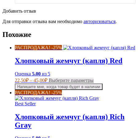
Добавить отзыв
Для отправки отзыва вам необходимо
авторизоваться
.
Похожие
РАСПРОДАЖА! -25%
Хлопковый жемчуг (капля) Red
Оценка
5.00
из 5
Диапазон
Этот
22,50
₽
–
45,00
₽
Выберите параметры
цен:
товар
Напишите мне, когда товар будет в наличии
имеет
22,50₽
РАСПРОДАЖА! -25%
несколько
–
вариаций.
45,00₽
Best Seller
Опции
можно
Хлопковый жемчуг (капля) Rich
выбрать
на
Gray
странице
товара.