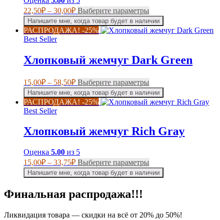
Оценка
5.00
из 5
Диапазон
Этот
22,50
₽
–
30,00
₽
Выберите параметры
цен:
товар
Напишите мне, когда товар будет в наличии
имеет
22,50₽
РАСПРОДАЖА! -25%
несколько
–
Best Seller
вариаций.
30,00₽
Опции
Хлопковый жемчуг Dark Green
можно
выбрать
на
Диапазон
Этот
15,00
₽
–
58,50
₽
Выберите параметры
странице
цен:
товар
Напишите мне, когда товар будет в наличии
товара.
имеет
15,00₽
РАСПРОДАЖА! -25%
несколько
–
Best Seller
вариаций.
58,50₽
Опции
Хлопковый жемчуг Rich Gray
можно
выбрать
на
Оценка
5.00
из 5
странице
Диапазон
Этот
15,00
₽
–
33,75
₽
Выберите параметры
товара.
цен:
товар
Напишите мне, когда товар будет в наличии
имеет
15,00₽
несколько
–
Финальная распродажа!!!
вариаций.
33,75₽
Опции
можно
Ликвидация товара — скидки на всё от 20% до 50%!