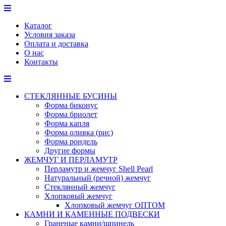
Перейти
к
Каталог
содержимому
Условия заказа
Оплата и доставка
О нас
Контакты
СТЕКЛЯННЫЕ БУСИНЫ
Форма биконус
Форма бриолет
Форма капля
Форма оливка (рис)
Форма рондель
Другие формы
ЖЕМЧУГ И ПЕРЛАМУТР
Перламутр и жемчуг Shell Pearl
Натуральный (речной) жемчуг
Стеклянный жемчуг
Хлопковый жемчуг
Хлопковый жемчуг ОПТОМ
КАМНИ И КАМЕННЫЕ ПОДВЕСКИ
Граненые камни/шпинель