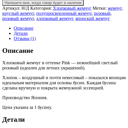
Хлопковый
Напишите мне, когда товар будет в наличии
жемчуг
Артикул:
Н/Д
Категория:
Хлопковый жемчуг
Метки:
жемчуг
,
Pink,
круглый жемчуг
,
полупросверленный жемчуг
,
розовый
,
полупросверленный
розовый жемчуг
,
хлопковый жемчуг
,
японский жемчуг
Описание
Детали
Отзывы (1)
Описание
Хлопковый жемчуг в оттенке Pink — нежнейший светлый
розовый (идеален для летних украшений).
Хлопок – воздушный и почти невесомый – показался японцам
идеальным материалом для основы бусин. Каждая бусина
сделана вручную и покрыта жемчужной эссенцией.
Производство Япония.
Цена указана за 1 бусину.
Детали