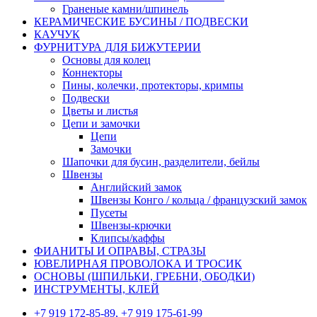
Граненые камни/шпинель
КЕРАМИЧЕСКИЕ БУСИНЫ / ПОДВЕСКИ
КАУЧУК
ФУРНИТУРА ДЛЯ БИЖУТЕРИИ
Основы для колец
Коннекторы
Пины, колечки, протекторы, кримпы
Подвески
Цветы и листья
Цепи и замочки
Цепи
Замочки
Шапочки для бусин, разделители, бейлы
Швензы
Английский замок
Швензы Конго / кольца / французский замок
Пусеты
Швензы-крючки
Клипсы/каффы
ФИАНИТЫ И ОПРАВЫ, СТРАЗЫ
ЮВЕЛИРНАЯ ПРОВОЛОКА И ТРОСИК
ОСНОВЫ (ШПИЛЬКИ, ГРЕБНИ, ОБОДКИ)
ИНСТРУМЕНТЫ, КЛЕЙ
+7 919 172-85-89, +7 919 175-61-99