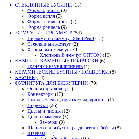
СТЕКЛЯННЫЕ БУСИНЫ
(18)
Форма бриолет
(2)
Форма капля
(5)
Форма оливка (рис)
(2)
Форма рондель
(9)
ЖЕМЧУГ И ПЕРЛАМУТР
(54)
Перламутр и жемчуг Shell Pearl
(13)
Стеклянный жемчуг
(2)
Хлопковый жемчуг
(39)
Хлопковый жемчуг ОПТОМ
(10)
КАМНИ И КАМЕННЫЕ ПОДВЕСКИ
(6)
Граненые камни/шпинель
(4)
КЕРАМИЧЕСКИЕ БУСИНЫ / ПОДВЕСКИ
(8)
КАУЧУК
(14)
ФУРНИТУРА ДЛЯ БИЖУТЕРИИ
(70)
Основы для колец
(1)
Коннекторы
(13)
Пины, колечки, протекторы, кримпы
(1)
Подвески
(26)
Цветы и листья
(12)
Цепи и замочки
(3)
Замочки
(3)
Шапочки для бусин, разделители, бейлы
(8)
Швензы
(13)
Английский замок
(10)