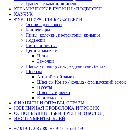
Граненые камни/шпинель
КЕРАМИЧЕСКИЕ БУСИНЫ / ПОДВЕСКИ
КАУЧУК
ФУРНИТУРА ДЛЯ БИЖУТЕРИИ
Основы для колец
Коннекторы
Пины, колечки, протекторы, кримпы
Подвески
Цветы и листья
Цепи и замочки
Цепи
Замочки
Шапочки для бусин, разделители, бейлы
Швензы
Английский замок
Швензы Конго / кольца / французский замок
Пусеты
Швензы-крючки
Клипсы/каффы
ФИАНИТЫ И ОПРАВЫ, СТРАЗЫ
ЮВЕЛИРНАЯ ПРОВОЛОКА И ТРОСИК
ОСНОВЫ (ШПИЛЬКИ, ГРЕБНИ, ОБОДКИ)
ИНСТРУМЕНТЫ, КЛЕЙ
+7 919 172-85-89, +7 919 175-61-99