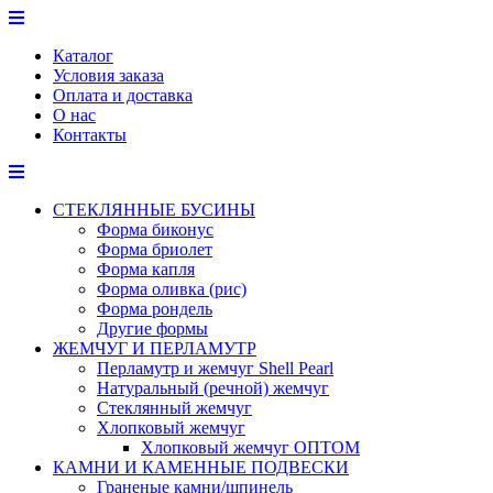
Перейти
к
Каталог
содержимому
Условия заказа
Оплата и доставка
О нас
Контакты
СТЕКЛЯННЫЕ БУСИНЫ
Форма биконус
Форма бриолет
Форма капля
Форма оливка (рис)
Форма рондель
Другие формы
ЖЕМЧУГ И ПЕРЛАМУТР
Перламутр и жемчуг Shell Pearl
Натуральный (речной) жемчуг
Стеклянный жемчуг
Хлопковый жемчуг
Хлопковый жемчуг ОПТОМ
КАМНИ И КАМЕННЫЕ ПОДВЕСКИ
Граненые камни/шпинель