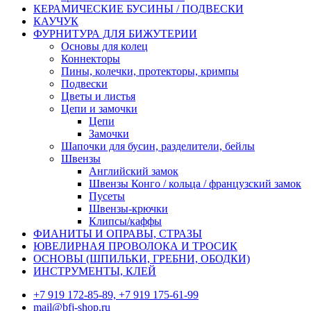
КЕРАМИЧЕСКИЕ БУСИНЫ / ПОДВЕСКИ
КАУЧУК
ФУРНИТУРА ДЛЯ БИЖУТЕРИИ
Основы для колец
Коннекторы
Пины, колечки, протекторы, кримпы
Подвески
Цветы и листья
Цепи и замочки
Цепи
Замочки
Шапочки для бусин, разделители, бейлы
Швензы
Английский замок
Швензы Конго / кольца / французский замок
Пусеты
Швензы-крючки
Клипсы/каффы
ФИАНИТЫ И ОПРАВЫ, СТРАЗЫ
ЮВЕЛИРНАЯ ПРОВОЛОКА И ТРОСИК
ОСНОВЫ (ШПИЛЬКИ, ГРЕБНИ, ОБОДКИ)
ИНСТРУМЕНТЫ, КЛЕЙ
+7 919 172-85-89, +7 919 175-61-99
mail@bfj-shop.ru