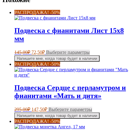
РАСПРОДАЖА! -50%
Подвеска с фианитами Лист 15х8
мм
Первоначальная
Текущая
Этот
145,00
₽
72,50
₽
Выберите параметры
цена
цена:
товар
Напишите мне, когда товар будет в наличии
составляла
имеет
72,50₽.
РАСПРОДАЖА! -50%
несколько
145,00₽.
вариаций.
Опции
можно
Подвеска Сердце с перламутром и
выбрать
на
фианитами «Мать и дитя»
странице
товара.
Первоначальная
Текущая
Этот
295,00
₽
147,50
₽
Выберите параметры
цена
цена:
товар
Напишите мне, когда товар будет в наличии
составляла
имеет
147,50₽.
РАСПРОДАЖА! -50%
несколько
295,00₽.
вариаций.