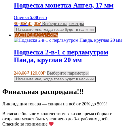
Опции
Подвеска монетка Ангел, 17 мм
можно
выбрать
на
Оценка
5.00
из 5
странице
Первоначальная
Текущая
Этот
90,00
₽
45,00
₽
Выберите параметры
товара.
цена
цена:
товар
Напишите мне, когда товар будет в наличии
составляла
имеет
45,00₽.
РАСПРОДАЖА! -50%
несколько
90,00₽.
вариаций.
Опции
Подвеска 2-в-1 с перламутром
можно
выбрать
Панда, круглая 20 мм
на
странице
Первоначальная
Текущая
Этот
240,00
₽
120,00
₽
Выберите параметры
товара.
цена
цена:
товар
Напишите мне, когда товар будет в наличии
составляла
имеет
120,00₽.
несколько
240,00₽.
Финальная распродажа!!!
вариаций.
Опции
можно
Ликвидация товара — скидки на всё от 20% до 50%!
выбрать
на
В связи с большим количеством заказов время сборки и
странице
отправки может быть увеличено до 3-х рабочих дней.
товара.
Спасибо за понимание