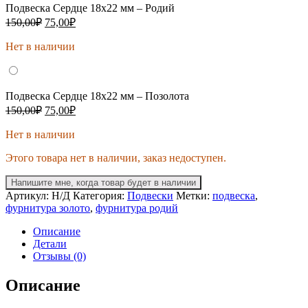
Подвеска Сердце 18х22 мм – Родий
Первоначальная
Текущая
150,00
₽
75,00
₽
цена
цена:
составляла
Нет в наличии
75,00₽.
150,00₽.
Подвеска Сердце 18х22 мм – Позолота
Первоначальная
Текущая
150,00
₽
75,00
₽
цена
цена:
составляла
Нет в наличии
75,00₽.
150,00₽.
Этого товара нет в наличии, заказ недоступен.
Напишите мне, когда товар будет в наличии
Артикул:
Н/Д
Категория:
Подвески
Метки:
подвеска
,
фурнитура золото
,
фурнитура родий
Описание
Детали
Отзывы (0)
Описание