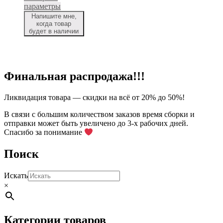
составляла
35,00₽.
Этот
параметры
70,00₽.
товар
Напишите мне,
имеет
когда товар
будет в наличии
несколько
вариаций.
Опции
можно
выбрать
Финальная распродажа!!!
на
странице
товара.
Ликвидация товара — скидки на всё от 20% до 50%!
В связи с большим количеством заказов время сборки и
отправки может быть увеличено до 3-х рабочих дней.
Спасибо за понимание
Поиск
Искать
×
Категории товаров