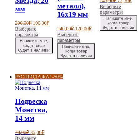
Звезда, 20
145,00
₽
72,50
₽
металл),
цена
цен
Выберите
мм
составлял
72,5
Этот
параметры
16х19 мм
145,00₽.
товар
Напишите мне,
Первоначальная
Текущая
200,00
₽
100,00
₽
имеет
когда товар
цена
цена:
Первоначальная
Текущая
будет в наличии
240,00
₽
120,00
₽
несколь
Выберите
составляла
цена
цена:
100,00₽.
Этот
вариаци
параметры
Выберите
составляла
200,00₽.
120,00₽.
товар
Этот
Опции
параметры
Напишите мне,
240,00₽.
имеет
товар
можно
когда товар
Напишите мне,
будет в наличии
несколько
имеет
выбрать
когда товар
будет в наличии
вариаций.
несколько
на
Опции
вариаций.
страниц
можно
Опции
товара.
выбрать
можно
РАСПРОДАЖА! -50%
на
выбрать
странице
на
товара.
странице
товара.
Подвеска
Монетка,
14 мм
Первоначальная
Текущая
70,00
₽
35,00
₽
цена
цена:
Выберите