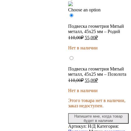
Choose an option
Подвеска геометрия Мятый
металл, 45х25 мм – Родий
Первоначальная
Текущая
110,00
₽
55,00
₽
цена
цена:
составляла
Нет в наличии
55,00₽.
110,00₽.
Подвеска геометрия Мятый
металл, 45х25 мм – Позолота
Первоначальная
Текущая
110,00
₽
55,00
₽
цена
цена:
составляла
Нет в наличии
55,00₽.
110,00₽.
Этого товара нет в наличии,
заказ недоступен.
Напишите мне, когда товар
будет в наличии
Артикул:
Н/Д
Категория: