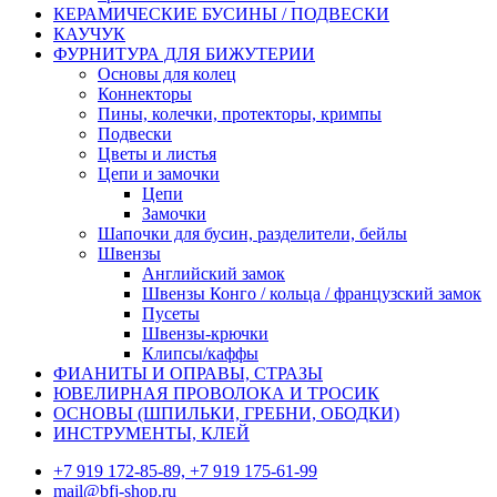
КЕРАМИЧЕСКИЕ БУСИНЫ / ПОДВЕСКИ
КАУЧУК
ФУРНИТУРА ДЛЯ БИЖУТЕРИИ
Основы для колец
Коннекторы
Пины, колечки, протекторы, кримпы
Подвески
Цветы и листья
Цепи и замочки
Цепи
Замочки
Шапочки для бусин, разделители, бейлы
Швензы
Английский замок
Швензы Конго / кольца / французский замок
Пусеты
Швензы-крючки
Клипсы/каффы
ФИАНИТЫ И ОПРАВЫ, СТРАЗЫ
ЮВЕЛИРНАЯ ПРОВОЛОКА И ТРОСИК
ОСНОВЫ (ШПИЛЬКИ, ГРЕБНИ, ОБОДКИ)
ИНСТРУМЕНТЫ, КЛЕЙ
+7 919 172-85-89, +7 919 175-61-99
mail@bfj-shop.ru