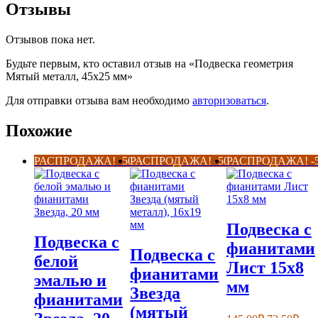
Отзывы
Отзывов пока нет.
Будьте первым, кто оставил отзыв на «Подвеска геометрия
Мятый металл, 45х25 мм»
Для отправки отзыва вам необходимо
авторизоваться
.
Похожие
РАСПРОДАЖА! -50%
РАСПРОДАЖА! -50%
РАСПРОДАЖА! -
Подвеска с
Подвеска с
фианитами
Подвеска с
белой
Лист 15х8
фианитами
эмалью и
мм
Звезда
фианитами
(мятый
Первонача
Тек