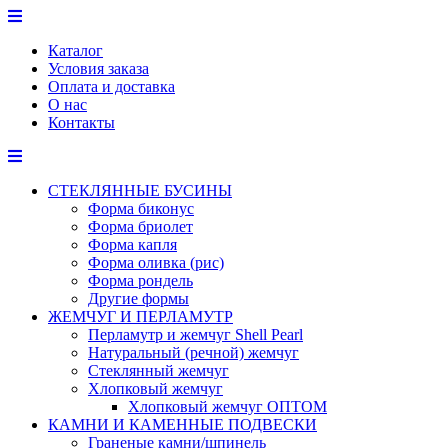
Перейти
к
Каталог
содержимому
Условия заказа
Оплата и доставка
О нас
Контакты
СТЕКЛЯННЫЕ БУСИНЫ
Форма биконус
Форма бриолет
Форма капля
Форма оливка (рис)
Форма рондель
Другие формы
ЖЕМЧУГ И ПЕРЛАМУТР
Перламутр и жемчуг Shell Pearl
Натуральный (речной) жемчуг
Стеклянный жемчуг
Хлопковый жемчуг
Хлопковый жемчуг ОПТОМ
КАМНИ И КАМЕННЫЕ ПОДВЕСКИ
Граненые камни/шпинель