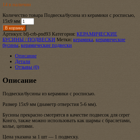
14 в наличии
Количество товара Подвеска/бусина из керамики с росписью,
15х9 мм
В корзину
Артикул:
bfj-crb-pnd93
Категория:
КЕРАМИЧЕСКИЕ
БУСИНЫ / ПОДВЕСКИ
Метки:
керамика
,
керамические
бусины
,
керамические подвески
Описание
Детали
Отзывы (0)
Описание
Подвески/бусины из керамики с росписью.
Размер 15х9 мм (диаметр отверстия 5-6 мм).
Бусины прекрасно смотрятся в качестве подвесок для серег
Конго, также можно использовать как шармы с браслетами,
колье, цепями.
Цена указана за 1 шт — 1 подвеску.