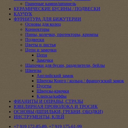
Граненые камни/шпинель
КЕРАМИЧЕСКИЕ БУСИНЫ / ПОДВЕСКИ
КАУЧУК
ФУРНИТУРА ДЛЯ БИЖУТЕРИИ
Основы для колец
Коннекторы
Пины, колечки, протекторы, кримпы
Подвески
Цветы и листья
Цепи и замочки
Цепи
Замочки
Шапочки для бусин, разделители, бейлы
Швензы
Английский замок
Швензы Конго / кольца / французский замок
Пусеты
Швензы-крючки
Клипсы/каффы
ФИАНИТЫ И ОПРАВЫ, СТРАЗЫ
ЮВЕЛИРНАЯ ПРОВОЛОКА И ТРОСИК
ОСНОВЫ (ШПИЛЬКИ, ГРЕБНИ, ОБОДКИ)
ИНСТРУМЕНТЫ, КЛЕЙ
+7 919 172-85-89, +7 919 175-61-99