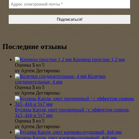
Последние отзывы
Кримпы простые 1,2 мм
Оценка
5
из 5
от Артем Дегтяренко
Колечки
соединительные, 4 мм
Оценка
5
из 5
от Артем Дегтяренко
Бусины Капля, цвет прозрачный / с эффектом сияния,
3х5, 4х6 и 5х7 мм
Оценка
5
из 5
от Артем Дегтяренко
Бусины Капля, цвет кремово-пудровый, 4х6 мм