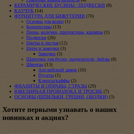
КЕРАМИЧЕСКИЕ БУСИНЫ / ПОДВЕСКИ
(8)
КАУЧУК
(14)
ФУРНИТУРА ДЛЯ БИЖУТЕРИИ
(70)
Основы для колец
(1)
Коннекторы
(13)
Пины, колечки, протекторы, кримпы
(1)
Подвески
(26)
Цветы и листья
(12)
Цепи и замочки
(3)
Замочки
(3)
Шапочки для бусин, разделители, бейлы
(8)
Швензы
(13)
Английский замок
(10)
Пусеты
(1)
Клипсы/каффы
(2)
ФИАНИТЫ И ОПРАВЫ, СТРАЗЫ
(29)
ЮВЕЛИРНАЯ ПРОВОЛОКА И ТРОСИК
(7)
ОСНОВЫ (ШПИЛЬКИ, ГРЕБНИ, ОБОДКИ)
(3)
Хотите первыми узнавать о наших
новинках и акциях?