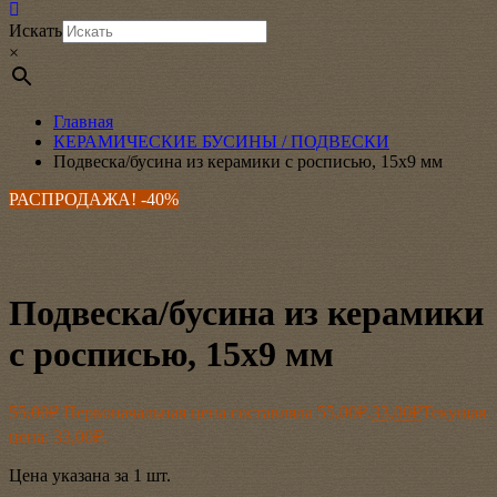
Искать
×
Главная
КЕРАМИЧЕСКИЕ БУСИНЫ / ПОДВЕСКИ
Подвеска/бусина из керамики с росписью, 15х9 мм
РАСПРОДАЖА! -40%
Подвеска/бусина из керамики
с росписью, 15х9 мм
55,00
₽
Первоначальная цена составляла 55,00₽.
33,00
₽
Текущая
цена: 33,00₽.
Цена указана за 1 шт.