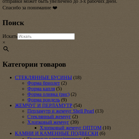
отправки может быть увеличено до 3-х рабочих дней.
Спасибо за понимание ❤️
Поиск
Искать
×
Категории товаров
СТЕКЛЯННЫЕ БУСИНЫ
(18)
Форма бриолет
(2)
Форма капля
(5)
Форма оливка (рис)
(2)
Форма рондель
(9)
ЖЕМЧУГ И ПЕРЛАМУТР
(54)
Перламутр и жемчуг Shell Pearl
(13)
Стеклянный жемчуг
(2)
Хлопковый жемчуг
(39)
Хлопковый жемчуг ОПТОМ
(10)
КАМНИ И КАМЕННЫЕ ПОДВЕСКИ
(6)
Граненые камни/шпинель
(4)