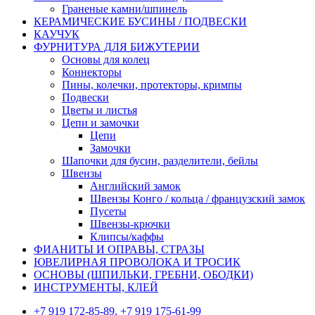
Граненые камни/шпинель
КЕРАМИЧЕСКИЕ БУСИНЫ / ПОДВЕСКИ
КАУЧУК
ФУРНИТУРА ДЛЯ БИЖУТЕРИИ
Основы для колец
Коннекторы
Пины, колечки, протекторы, кримпы
Подвески
Цветы и листья
Цепи и замочки
Цепи
Замочки
Шапочки для бусин, разделители, бейлы
Швензы
Английский замок
Швензы Конго / кольца / французский замок
Пусеты
Швензы-крючки
Клипсы/каффы
ФИАНИТЫ И ОПРАВЫ, СТРАЗЫ
ЮВЕЛИРНАЯ ПРОВОЛОКА И ТРОСИК
ОСНОВЫ (ШПИЛЬКИ, ГРЕБНИ, ОБОДКИ)
ИНСТРУМЕНТЫ, КЛЕЙ
+7 919 172-85-89, +7 919 175-61-99