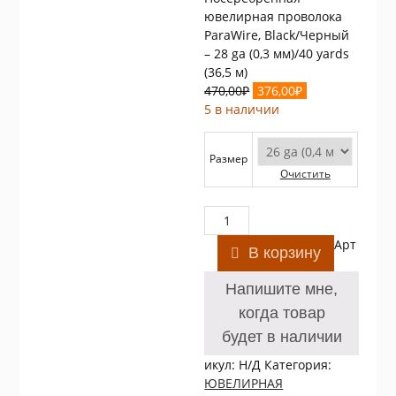
ювелирная проволока
ParaWire, Black/Черный
– 28 ga (0,3 мм)/40 yards
(36,5 м)
Первоначальная
Текущая
470,00
₽
376,00
₽
цена
цена:
5 в наличии
составляла
376,00₽.
470,00₽.
Размер
Очистить
Количество
товара
Арт
Посеребренная
В корзину
ювелирная
проволока
Напишите мне,
ParaWire,
когда товар
Black/
будет в наличии
Черный
икул:
Н/Д
Категория:
ЮВЕЛИРНАЯ