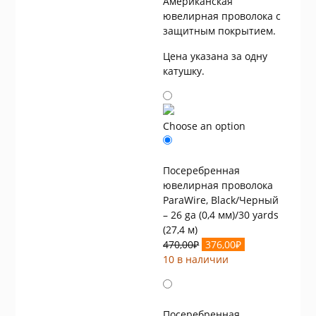
Американская
составляла
376,00₽.
ювелирная проволока с
470,00₽.
защитным покрытием.
Цена указана за одну
катушку.
Choose an option
Посеребренная
ювелирная проволока
ParaWire, Black/Черный
– 26 ga (0,4 мм)/30 yards
(27,4 м)
Первоначальная
Текущая
470,00
₽
376,00
₽
цена
цена:
10 в наличии
составляла
376,00₽.
470,00₽.
Посеребренная