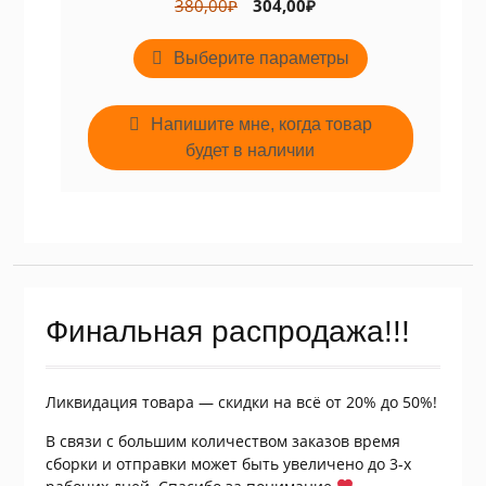
Первоначальная
Текущая
380,00
₽
304,00
₽
цена
цена:
Этот
составляла
304,00₽.
Выберите параметры
товар
380,00₽.
имеет
несколько
Напишите мне, когда товар
вариаций.
будет в наличии
Опции
можно
выбрать
на
странице
товара.
Финальная распродажа!!!
Ликвидация товара — скидки на всё от 20% до 50%!
В связи с большим количеством заказов время
сборки и отправки может быть увеличено до 3-х