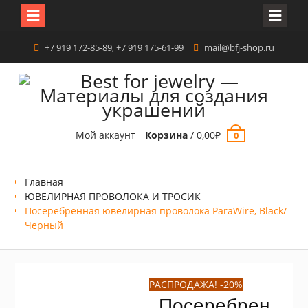
Перейти
+7 919 172-85-89, +7 919 175-61-99
mail@bfj-shop.ru
к
содержимому
Мой аккаунт
Корзина
/
0,00
₽
0
Главная
ЮВЕЛИРНАЯ ПРОВОЛОКА И ТРОСИК
Посеребренная ювелирная проволока ParaWire, Black/
Черный
РАСПРОДАЖА! -20%
Посеребрен