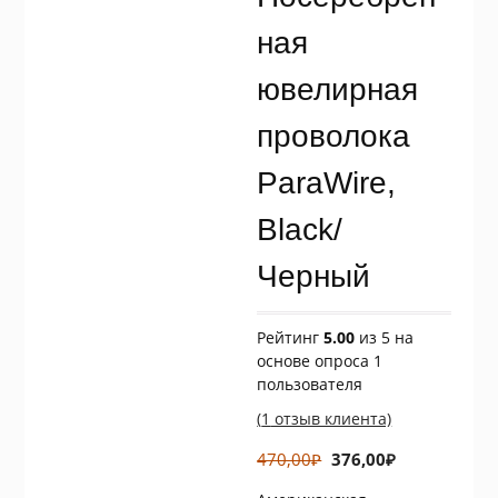
ная
ювелирная
проволока
ParaWire,
Black/
Черный
Рейтинг
5.00
из 5 на
основе опроса
1
пользователя
(
1
отзыв клиента)
Первоначальная
Текущая
470,00
₽
376,00
₽
цена
цена: