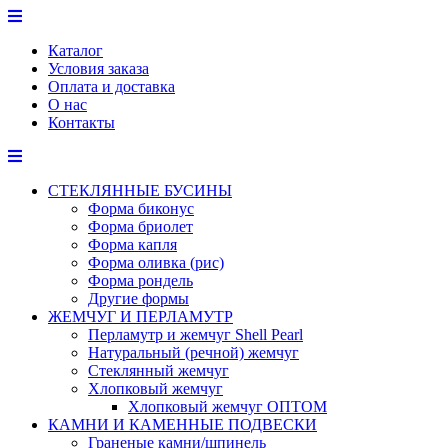
Перейти
к
Каталог
содержимому
Условия заказа
Оплата и доставка
О нас
Контакты
СТЕКЛЯННЫЕ БУСИНЫ
Форма биконус
Форма бриолет
Форма капля
Форма оливка (рис)
Форма рондель
Другие формы
ЖЕМЧУГ И ПЕРЛАМУТР
Перламутр и жемчуг Shell Pearl
Натуральный (речной) жемчуг
Стеклянный жемчуг
Хлопковый жемчуг
Хлопковый жемчуг ОПТОМ
КАМНИ И КАМЕННЫЕ ПОДВЕСКИ
Граненые камни/шпинель