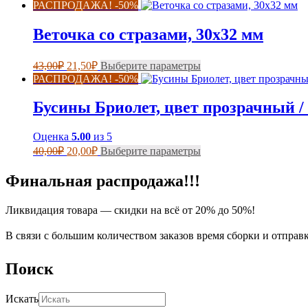
цен:
товар
странице
РАСПРОДАЖА! -50%
имеет
товара.
30,00₽
несколько
–
Веточка со стразами, 30х32 мм
вариаций.
35,00₽
Опции
Первоначальная
Текущая
Этот
можно
43,00
₽
21,50
₽
Выберите параметры
цена
цена:
товар
выбрать
РАСПРОДАЖА! -50%
составляла
имеет
на
21,50₽.
несколько
странице
43,00₽.
Бусины Бриолет, цвет прозрачный / 
вариаций.
товара.
Опции
Оценка
5.00
из 5
можно
Первоначальная
Текущая
Этот
выбрать
40,00
₽
20,00
₽
Выберите параметры
цена
цена:
товар
на
составляла
имеет
странице
20,00₽.
Финальная распродажа!!!
несколько
товара.
40,00₽.
вариаций.
Ликвидация товара — скидки на всё от 20% до 50%!
Опции
можно
выбрать
В связи с большим количеством заказов время сборки и отправ
на
странице
Поиск
товара.
Искать