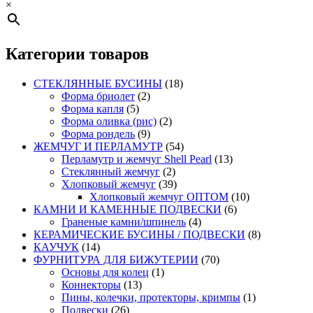
×
Категории товаров
СТЕКЛЯННЫЕ БУСИНЫ
(18)
Форма бриолет
(2)
Форма капля
(5)
Форма оливка (рис)
(2)
Форма рондель
(9)
ЖЕМЧУГ И ПЕРЛАМУТР
(54)
Перламутр и жемчуг Shell Pearl
(13)
Стеклянный жемчуг
(2)
Хлопковый жемчуг
(39)
Хлопковый жемчуг ОПТОМ
(10)
КАМНИ И КАМЕННЫЕ ПОДВЕСКИ
(6)
Граненые камни/шпинель
(4)
КЕРАМИЧЕСКИЕ БУСИНЫ / ПОДВЕСКИ
(8)
КАУЧУК
(14)
ФУРНИТУРА ДЛЯ БИЖУТЕРИИ
(70)
Основы для колец
(1)
Коннекторы
(13)
Пины, колечки, протекторы, кримпы
(1)
Подвески
(26)