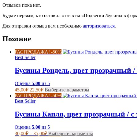
Отзывов пока нет.
Будьте первым, кто оставил отзыв на «Подвески /бусины в фор
Для отправки отзыва вам необходимо
авторизоваться
.
Похожие
РАСПРОДАЖА! -50%
Best Seller
Бусины Рондель, цвет прозрачный / 
Оценка
5.00
из 5
Первоначальная
Текущая
Этот
45,00
₽
22,50
₽
Выберите параметры
цена
цена:
товар
РАСПРОДАЖА! -50%
составляла
имеет
22,50₽.
Best Seller
несколько
45,00₽.
вариаций.
Бусины Капля, цвет прозрачный / с 
Опции
можно
Оценка
5.00
из 5
выбрать
Диапазон
Этот
на
30,00
₽
–
35,00
₽
Выберите параметры