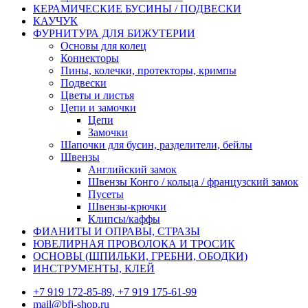
КЕРАМИЧЕСКИЕ БУСИНЫ / ПОДВЕСКИ
КАУЧУК
ФУРНИТУРА ДЛЯ БИЖУТЕРИИ
Основы для колец
Коннекторы
Пины, колечки, протекторы, кримпы
Подвески
Цветы и листья
Цепи и замочки
Цепи
Замочки
Шапочки для бусин, разделители, бейлы
Швензы
Английский замок
Швензы Конго / кольца / французский замок
Пусеты
Швензы-крючки
Клипсы/каффы
ФИАНИТЫ И ОПРАВЫ, СТРАЗЫ
ЮВЕЛИРНАЯ ПРОВОЛОКА И ТРОСИК
ОСНОВЫ (ШПИЛЬКИ, ГРЕБНИ, ОБОДКИ)
ИНСТРУМЕНТЫ, КЛЕЙ
+7 919 172-85-89, +7 919 175-61-99
mail@bfj-shop.ru