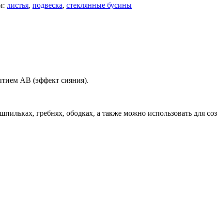
и:
листья
,
подвеска
,
стеклянные бусины
ытием АВ (эффект сияния).
пильках, гребнях, ободках, а также можно использовать для соз