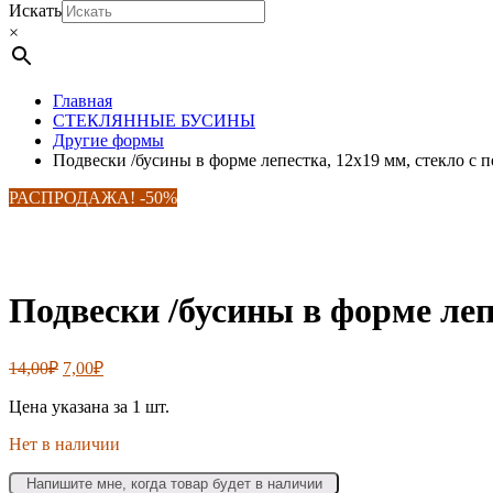
Искать
×
Главная
СТЕКЛЯННЫЕ БУСИНЫ
Другие формы
Подвески /бусины в форме лепестка, 12х19 мм, стекло с
РАСПРОДАЖА! -50%
Подвески /бусины в форме леп
Первоначальная
Текущая
14,00
₽
7,00
₽
цена
цена:
составляла
Цена указана за 1 шт.
7,00₽.
14,00₽.
Нет в наличии
Напишите мне, когда товар будет в наличии