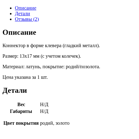
мм
Описание
Детали
Отзывы (2)
Описание
Коннектор в форме клевера (гладкий металл).
Размер: 13х17 мм (с учетом колечек).
Материал: латунь, покрытие: родий/позолота.
Цена указана за 1 шт.
Детали
Вес
Н/Д
Габариты
Н/Д
Цвет покрытия
родий, золото