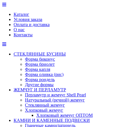
Перейти
к
Каталог
содержимому
Условия заказа
Оплата и доставка
О нас
Контакты
СТЕКЛЯННЫЕ БУСИНЫ
Форма биконус
Форма бриолет
Форма капля
Форма оливка (рис)
Форма рондель
Другие формы
ЖЕМЧУГ И ПЕРЛАМУТР
Перламутр и жемчуг Shell Pearl
Натуральный (речной) жемчуг
Стеклянный жемчуг
Хлопковый жемчуг
Хлопковый жемчуг ОПТОМ
КАМНИ И КАМЕННЫЕ ПОДВЕСКИ
Граненые камни/шпинель