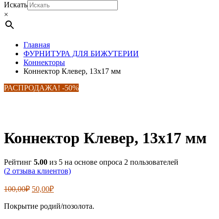
Искать
×
Главная
ФУРНИТУРА ДЛЯ БИЖУТЕРИИ
Коннекторы
Коннектор Клевер, 13х17 мм
РАСПРОДАЖА! -50%
Коннектор Клевер, 13х17 мм
Рейтинг
5.00
из 5 на основе опроса
2
пользователей
(
2
отзыва клиентов)
Первоначальная
Текущая
100,00
₽
50,00
₽
цена
цена:
составляла
Покрытие родий/позолота.
50,00₽.
100,00₽.