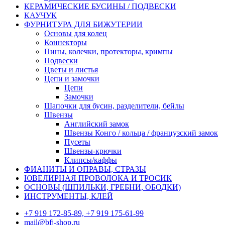
КЕРАМИЧЕСКИЕ БУСИНЫ / ПОДВЕСКИ
КАУЧУК
ФУРНИТУРА ДЛЯ БИЖУТЕРИИ
Основы для колец
Коннекторы
Пины, колечки, протекторы, кримпы
Подвески
Цветы и листья
Цепи и замочки
Цепи
Замочки
Шапочки для бусин, разделители, бейлы
Швензы
Английский замок
Швензы Конго / кольца / французский замок
Пусеты
Швензы-крючки
Клипсы/каффы
ФИАНИТЫ И ОПРАВЫ, СТРАЗЫ
ЮВЕЛИРНАЯ ПРОВОЛОКА И ТРОСИК
ОСНОВЫ (ШПИЛЬКИ, ГРЕБНИ, ОБОДКИ)
ИНСТРУМЕНТЫ, КЛЕЙ
+7 919 172-85-89, +7 919 175-61-99
mail@bfj-shop.ru