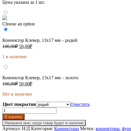
Цена указана за 1 шт.
Choose an option
Коннектор Клевер, 13х17 мм – родий
Первоначальная
Текущая
100,00
₽
50,00
₽
цена
цена:
составляла
1 в наличии
50,00₽.
100,00₽.
Коннектор Клевер, 13х17 мм – золото
Первоначальная
Текущая
100,00
₽
50,00
₽
цена
цена:
составляла
Нет в наличии
50,00₽.
100,00₽.
Цвет покрытия
Очистить
Количество
товара
В корзину
Коннектор
Напишите мне, когда товар будет в наличии
Клевер,
Артикул:
Н/Д
Категория:
Коннекторы
Метки:
коннекторы
,
фурн
13х17