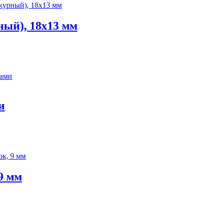
ный), 18х13 мм
и
9 мм