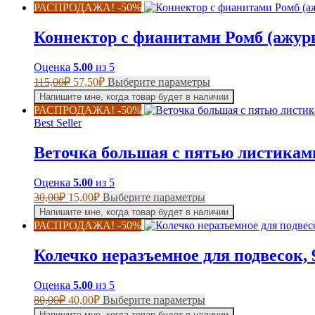
РАСПРОДАЖА! -50%
Коннектор с фианитами Ромб (ажур
Оценка
5.00
из 5
Первоначальная
Текущая
Этот
115,00
₽
57,50
₽
Выберите параметры
цена
цена:
товар
Напишите мне, когда товар будет в наличии
составляла
имеет
57,50₽.
РАСПРОДАЖА! -50%
несколько
115,00₽.
Best Seller
вариаций.
Опции
Веточка большая с пятью листикам
можно
выбрать
на
Оценка
5.00
из 5
странице
Первоначальная
Текущая
Этот
30,00
₽
15,00
₽
Выберите параметры
товара.
цена
цена:
товар
Напишите мне, когда товар будет в наличии
составляла
имеет
15,00₽.
РАСПРОДАЖА! -50%
несколько
30,00₽.
вариаций.
Колечко неразъемное для подвесок, 
Опции
можно
выбрать
Оценка
5.00
из 5
на
Первоначальная
Текущая
Этот
80,00
₽
40,00
₽
Выберите параметры
странице
цена
цена:
товар
Напишите мне, когда товар будет в наличии