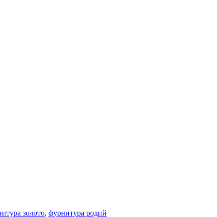
итура золото
,
фурнитура родий