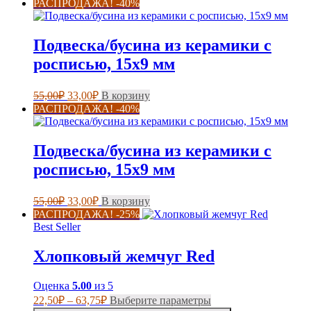
РАСПРОДАЖА! -40%
Подвеска/бусина из керамики с
росписью, 15х9 мм
Первоначальная
Текущая
55,00
₽
33,00
₽
В корзину
цена
цена:
РАСПРОДАЖА! -40%
составляла
33,00₽.
55,00₽.
Подвеска/бусина из керамики с
росписью, 15х9 мм
Первоначальная
Текущая
55,00
₽
33,00
₽
В корзину
цена
цена:
РАСПРОДАЖА! -25%
составляла
33,00₽.
Best Seller
55,00₽.
Хлопковый жемчуг Red
Оценка
5.00
из 5
Диапазон
Этот
22,50
₽
–
63,75
₽
Выберите параметры
цен:
товар