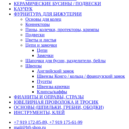
КЕРАМИЧЕСКИЕ БУСИНЫ / ПОДВЕСКИ
КАУЧУК
ФУРНИТУРА ДЛЯ БИЖУТЕРИИ
Основы для колец
Коннекторы
Пины, колечки, протекторы, кримпы
Подвески
Цветы и листья
Цепи и замочки
Цепи
Замочки
Шапочки для бусин, разделители, бейлы
Швензы
Английский замок
Швензы Конго / кольца / французский замок
Пусеты
Швензы-крючки
Клипсы/каффы
ФИАНИТЫ И ОПРАВЫ, СТРАЗЫ
ЮВЕЛИРНАЯ ПРОВОЛОКА И ТРОСИК
ОСНОВЫ (ШПИЛЬКИ, ГРЕБНИ, ОБОДКИ)
ИНСТРУМЕНТЫ, КЛЕЙ
+7 919 172-85-89, +7 919 175-61-99
mail@bfj-shop.ru