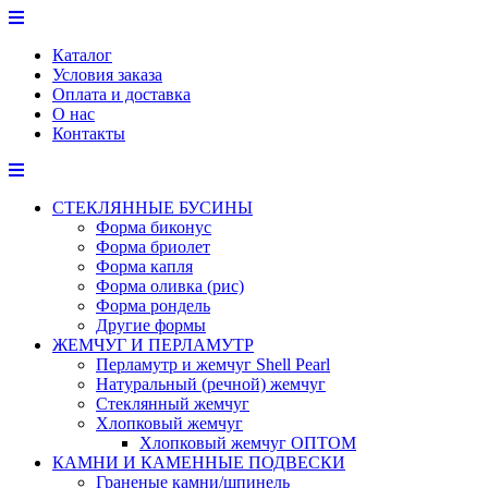
Перейти
к
Каталог
содержимому
Условия заказа
Оплата и доставка
О нас
Контакты
СТЕКЛЯННЫЕ БУСИНЫ
Форма биконус
Форма бриолет
Форма капля
Форма оливка (рис)
Форма рондель
Другие формы
ЖЕМЧУГ И ПЕРЛАМУТР
Перламутр и жемчуг Shell Pearl
Натуральный (речной) жемчуг
Стеклянный жемчуг
Хлопковый жемчуг
Хлопковый жемчуг ОПТОМ
КАМНИ И КАМЕННЫЕ ПОДВЕСКИ
Граненые камни/шпинель