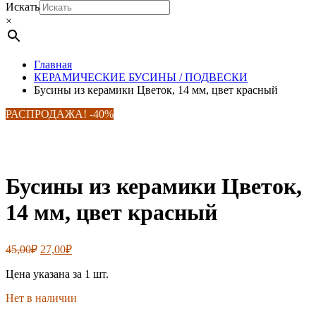
Искать
×
Главная
КЕРАМИЧЕСКИЕ БУСИНЫ / ПОДВЕСКИ
Бусины из керамики Цветок, 14 мм, цвет красный
РАСПРОДАЖА! -40%
Бусины из керамики Цветок,
14 мм, цвет красный
Первоначальная
Текущая
45,00
₽
27,00
₽
цена
цена:
составляла
Цена указана за 1 шт.
27,00₽.
45,00₽.
Нет в наличии