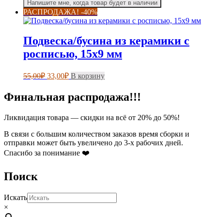
Напишите мне, когда товар будет в наличии
имеет
22,50₽
РАСПРОДАЖА! -40%
несколько
–
вариаций.
63,75₽
Опции
Подвеска/бусина из керамики с
можно
выбрать
росписью, 15х9 мм
на
странице
Первоначальная
Текущая
55,00
₽
33,00
₽
В корзину
товара.
цена
цена:
составляла
33,00₽.
Финальная распродажа!!!
55,00₽.
Ликвидация товара — скидки на всё от 20% до 50%!
В связи с большим количеством заказов время сборки и
отправки может быть увеличено до 3-х рабочих дней.
Спасибо за понимание ❤️
Поиск
Искать
×