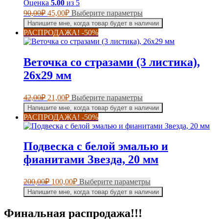
Оценка
5.00
из 5
товара.
Первоначальная
Текущая
Этот
90,00
₽
45,00
₽
Выберите параметры
цена
цена:
товар
Напишите мне, когда товар будет в наличии
составляла
имеет
45,00₽.
РАСПРОДАЖА! -50%
несколько
90,00₽.
вариаций.
Опции
Веточка со стразами (3 листика),
можно
выбрать
26х29 мм
на
странице
Первоначальная
Текущая
Этот
42,00
₽
21,00
₽
Выберите параметры
товара.
цена
цена:
товар
Напишите мне, когда товар будет в наличии
составляла
имеет
21,00₽.
РАСПРОДАЖА! -50%
несколько
42,00₽.
вариаций.
Опции
Подвеска с белой эмалью и
можно
выбрать
фианитами Звезда, 20 мм
на
странице
Первоначальная
Текущая
Этот
200,00
₽
100,00
₽
Выберите параметры
товара.
цена
цена:
товар
Напишите мне, когда товар будет в наличии
составляла
имеет
100,00₽.
несколько
200,00₽.
Финальная распродажа!!!
вариаций.