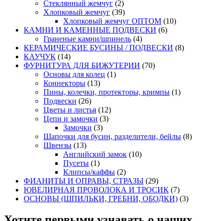
Стеклянный жемчуг
(2)
Хлопковый жемчуг
(39)
Хлопковый жемчуг ОПТОМ
(10)
КАМНИ И КАМЕННЫЕ ПОДВЕСКИ
(6)
Граненые камни/шпинель
(4)
КЕРАМИЧЕСКИЕ БУСИНЫ / ПОДВЕСКИ
(8)
КАУЧУК
(14)
ФУРНИТУРА ДЛЯ БИЖУТЕРИИ
(70)
Основы для колец
(1)
Коннекторы
(13)
Пины, колечки, протекторы, кримпы
(1)
Подвески
(26)
Цветы и листья
(12)
Цепи и замочки
(3)
Замочки
(3)
Шапочки для бусин, разделители, бейлы
(8)
Швензы
(13)
Английский замок
(10)
Пусеты
(1)
Клипсы/каффы
(2)
ФИАНИТЫ И ОПРАВЫ, СТРАЗЫ
(29)
ЮВЕЛИРНАЯ ПРОВОЛОКА И ТРОСИК
(7)
ОСНОВЫ (ШПИЛЬКИ, ГРЕБНИ, ОБОДКИ)
(3)
Хотите первыми узнавать о наших