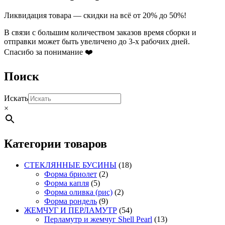
Опции
можно
Ликвидация товара — скидки на всё от 20% до 50%!
выбрать
на
В связи с большим количеством заказов время сборки и
странице
отправки может быть увеличено до 3-х рабочих дней.
товара.
Спасибо за понимание ❤️
Поиск
Искать
×
Категории товаров
СТЕКЛЯННЫЕ БУСИНЫ
(18)
Форма бриолет
(2)
Форма капля
(5)
Форма оливка (рис)
(2)
Форма рондель
(9)
ЖЕМЧУГ И ПЕРЛАМУТР
(54)
Перламутр и жемчуг Shell Pearl
(13)