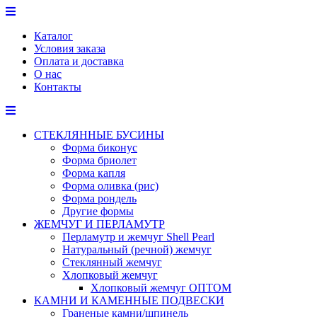
Перейти
к
Каталог
содержимому
Условия заказа
Оплата и доставка
О нас
Контакты
СТЕКЛЯННЫЕ БУСИНЫ
Форма биконус
Форма бриолет
Форма капля
Форма оливка (рис)
Форма рондель
Другие формы
ЖЕМЧУГ И ПЕРЛАМУТР
Перламутр и жемчуг Shell Pearl
Натуральный (речной) жемчуг
Стеклянный жемчуг
Хлопковый жемчуг
Хлопковый жемчуг ОПТОМ
КАМНИ И КАМЕННЫЕ ПОДВЕСКИ
Граненые камни/шпинель