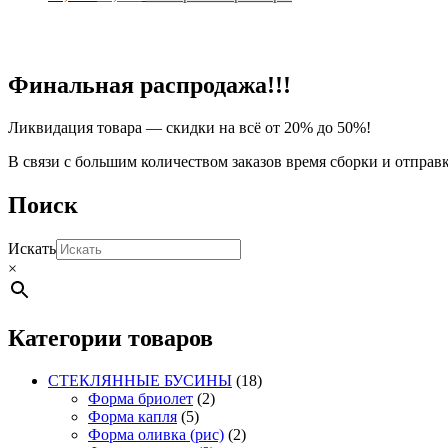
цена
цена:
товар
составляла
имеет
20,00₽.
несколько
40,00₽.
вариаций.
Опции
Финальная распродажа!!!
можно
выбрать
Ликвидация товара — скидки на всё от 20% до 50%!
на
странице
В связи с большим количеством заказов время сборки и отправ
товара.
Поиск
Искать
×
Категории товаров
СТЕКЛЯННЫЕ БУСИНЫ
(18)
Форма бриолет
(2)
Форма капля
(5)
Форма оливка (рис)
(2)