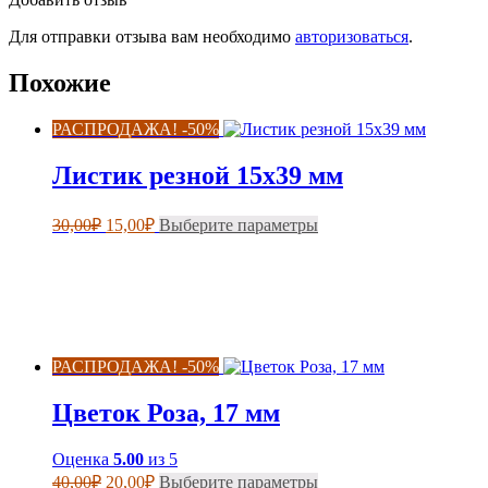
Для отправки отзыва вам необходимо
авторизоваться
.
Похожие
РАСПРОДАЖА! -50%
Листик резной 15х39 мм
Первоначальная
Текущая
Этот
30,00
₽
15,00
₽
Выберите параметры
цена
цена:
товар
составляла
имеет
15,00₽.
несколько
30,00₽.
вариаций.
Опции
можно
выбрать
РАСПРОДАЖА! -50%
на
странице
Цветок Роза, 17 мм
товара.
Оценка
5.00
из 5
Первоначальная
Текущая
Этот
40,00
₽
20,00
₽
Выберите параметры