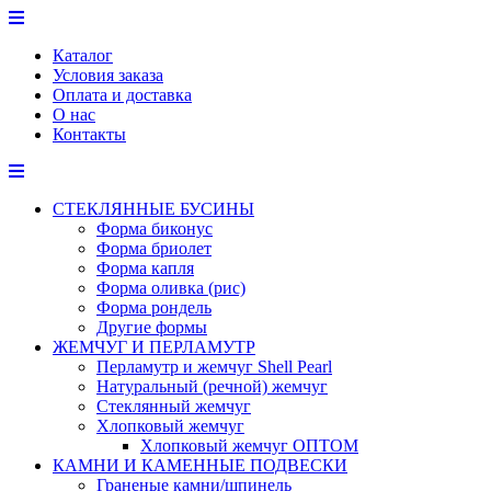
Перейти
к
Каталог
содержимому
Условия заказа
Оплата и доставка
О нас
Контакты
СТЕКЛЯННЫЕ БУСИНЫ
Форма биконус
Форма бриолет
Форма капля
Форма оливка (рис)
Форма рондель
Другие формы
ЖЕМЧУГ И ПЕРЛАМУТР
Перламутр и жемчуг Shell Pearl
Натуральный (речной) жемчуг
Стеклянный жемчуг
Хлопковый жемчуг
Хлопковый жемчуг ОПТОМ
КАМНИ И КАМЕННЫЕ ПОДВЕСКИ
Граненые камни/шпинель