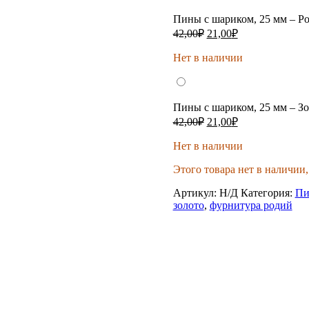
Пины с шариком, 25 мм – Р
Первоначальная
Текущая
42,00
₽
21,00
₽
цена
цена:
составляла
Нет в наличии
21,00₽.
42,00₽.
Пины с шариком, 25 мм – З
Первоначальная
Текущая
42,00
₽
21,00
₽
цена
цена:
составляла
Нет в наличии
21,00₽.
42,00₽.
Этого товара нет в наличии,
Артикул:
Н/Д
Категория:
Пи
золото
,
фурнитура родий