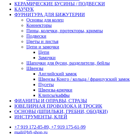
КЕРАМИЧЕСКИЕ БУСИНЫ / ПОДВЕСКИ
КАУЧУК
ФУРНИТУРА ДЛЯ БИЖУТЕРИИ
Основы для колец
Коннекторы
Пины, колечки, протекторы, кримпы
Подвески
Цветы и листья
Цепи и замочки
Цепи
Замочки
Шапочки для бусин, разделители, бейлы
Швензы
Английский замок
Швензы Конго / кольца / французский замок
Пусеты
Швензы-крючки
Клипсы/каффы
ФИАНИТЫ И ОПРАВЫ, СТРАЗЫ
ЮВЕЛИРНАЯ ПРОВОЛОКА И ТРОСИК
ОСНОВЫ (ШПИЛЬКИ, ГРЕБНИ, ОБОДКИ)
ИНСТРУМЕНТЫ, КЛЕЙ
+7 919 172-85-89, +7 919 175-61-99
mail@bfj-shop.ru