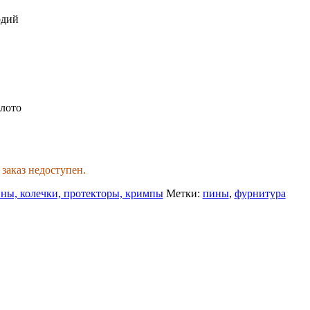
одий
олото
 заказ недоступен.
ны, колечки, протекторы, кримпы
Метки:
пины
,
фурнитура