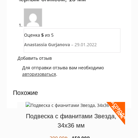
Оценка
5
из 5
Anastassia Gurjanova
–
29.01.2022
Добавить отзыв
Для отправки отзыва вам необходимо
авторизоваться
.
Похожие
Р
А
С
Р
О
Д
А
Ж
!
-
5
0
П
А
%
Подвеска с фианитами Звезда,
34х36 мм
Первоначальная
Текущая