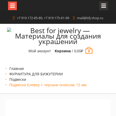
Перейти
+7 919 172-85-89, +7 919 175-61-99
mail@bfj-shop.ru
к
содержимому
Мой аккаунт
Корзина
/
0,00
₽
0
Главная
ФУРНИТУРА ДЛЯ БИЖУТЕРИИ
Подвески
Подвеска Клевер с черным ониксом, 15 мм