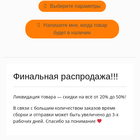
Этот
составляла
120,00₽.
Выберите параметры
товар
240,00₽.
имеет
несколько
Напишите мне, когда товар
вариаций.
будет в наличии
Опции
можно
выбрать
на
странице
товара.
Финальная распродажа!!!
Ликвидация товара — скидки на всё от 20% до 50%!
В связи с большим количеством заказов время
сборки и отправки может быть увеличено до 3-х
рабочих дней. Спасибо за понимание