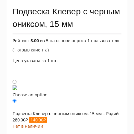
Подвеска Клевер с черным
ониксом, 15 мм
Рейтинг
5.00
из 5 на основе опроса
1
пользователя
(
1
отзыв клиента)
Цена указана за 1 шт.
Choose an option
Подвеска Клевер с черным ониксом, 15 мм – Родий
Первоначальная
Текущая
280,00
₽
140,00
₽
цена
цена:
Нет в наличии
составляла
140,00₽.