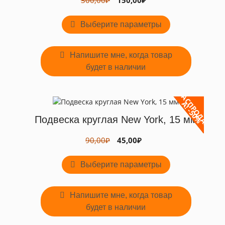
300,00
₽
150,00
₽
цена
цена:
Этот
составляла
150,00₽.
Выберите параметры
товар
300,00₽.
имеет
несколько
Напишите мне, когда товар
вариаций.
будет в наличии
Опции
можно
выбрать
Р
А
С
Р
О
Д
А
Ж
!
-
5
0
на
П
А
%
странице
Подвеска круглая New York, 15 мм
товара.
Первоначальная
Текущая
90,00
₽
45,00
₽
цена
цена:
Этот
составляла
45,00₽.
Выберите параметры
товар
90,00₽.
имеет
несколько
Напишите мне, когда товар
вариаций.
будет в наличии
Опции
можно