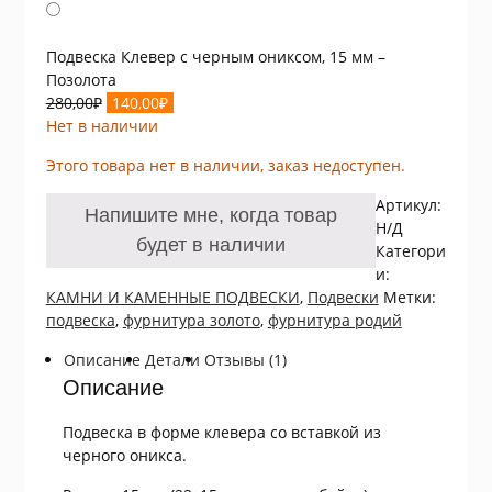
280,00₽.
Подвеска Клевер с черным ониксом, 15 мм –
Позолота
Первоначальная
Текущая
280,00
₽
140,00
₽
цена
цена:
Нет в наличии
составляла
140,00₽.
Этого товара нет в наличии, заказ недоступен.
280,00₽.
Артикул:
Напишите мне, когда товар
Н/Д
будет в наличии
Категори
и:
КАМНИ И КАМЕННЫЕ ПОДВЕСКИ
,
Подвески
Метки:
подвеска
,
фурнитура золото
,
фурнитура родий
Описание
Детали
Отзывы (1)
Описание
Подвеска в форме клевера со вставкой из
черного оникса.