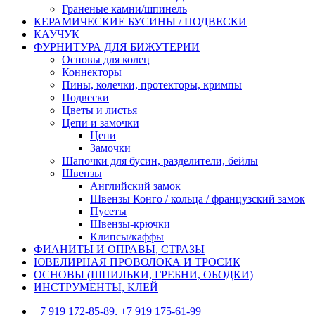
Граненые камни/шпинель
КЕРАМИЧЕСКИЕ БУСИНЫ / ПОДВЕСКИ
КАУЧУК
ФУРНИТУРА ДЛЯ БИЖУТЕРИИ
Основы для колец
Коннекторы
Пины, колечки, протекторы, кримпы
Подвески
Цветы и листья
Цепи и замочки
Цепи
Замочки
Шапочки для бусин, разделители, бейлы
Швензы
Английский замок
Швензы Конго / кольца / французский замок
Пусеты
Швензы-крючки
Клипсы/каффы
ФИАНИТЫ И ОПРАВЫ, СТРАЗЫ
ЮВЕЛИРНАЯ ПРОВОЛОКА И ТРОСИК
ОСНОВЫ (ШПИЛЬКИ, ГРЕБНИ, ОБОДКИ)
ИНСТРУМЕНТЫ, КЛЕЙ
+7 919 172-85-89, +7 919 175-61-99