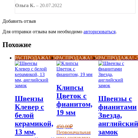
Ольга К.
–
20.07.2022
Добавить отзыв
Для отправки отзыва вам необходимо
авторизоваться
.
Похожие
РАСПРОДАЖА! -50%
РАСПРОДАЖА! -50%
РАСПРОДАЖА! -
Клипсы
Цветок с
Швензы
Швензы с
фианитом,
Клевер с
фианитами
19 мм
белой
Звезда,
керамикой,
английски
450,00
₽
13 мм,
замок
Первоначальная
цена составляла