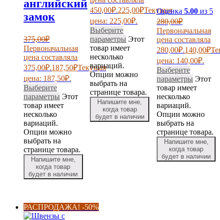
английский
450,00₽.
225,00
₽
Текущая
Оценка
5.00
из 5
замок
цена: 225,00₽.
280,00
₽
Выберите
Первоначальная
375,00
₽
параметры
Этот
цена составляла
товар имеет
Первоначальная
280,00₽.
140,00
₽
Те
несколько
цена составляла
цена: 140,00₽.
вариаций.
375,00₽.
187,50
₽
Текущая
Выберите
Опции можно
цена: 187,50₽.
параметры
Этот
выбрать на
Выберите
товар имеет
странице товара.
параметры
Этот
несколько
Напишите мне,
товар имеет
вариаций.
когда товар
несколько
Опции можно
будет в наличии
вариаций.
выбрать на
Опции можно
странице товара.
выбрать на
Напишите мне,
странице товара.
когда товар
будет в наличии
Напишите мне,
когда товар
будет в наличии
РАСПРОДАЖА! -50%