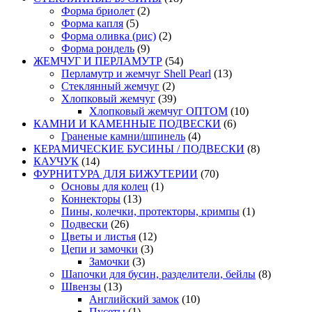
Форма бриолет
(2)
Форма капля
(5)
Форма оливка (рис)
(2)
Форма рондель
(9)
ЖЕМЧУГ И ПЕРЛАМУТР
(54)
Перламутр и жемчуг Shell Pearl
(13)
Стеклянный жемчуг
(2)
Хлопковый жемчуг
(39)
Хлопковый жемчуг ОПТОМ
(10)
КАМНИ И КАМЕННЫЕ ПОДВЕСКИ
(6)
Граненые камни/шпинель
(4)
КЕРАМИЧЕСКИЕ БУСИНЫ / ПОДВЕСКИ
(8)
КАУЧУК
(14)
ФУРНИТУРА ДЛЯ БИЖУТЕРИИ
(70)
Основы для колец
(1)
Коннекторы
(13)
Пины, колечки, протекторы, кримпы
(1)
Подвески
(26)
Цветы и листья
(12)
Цепи и замочки
(3)
Замочки
(3)
Шапочки для бусин, разделители, бейлы
(8)
Швензы
(13)
Английский замок
(10)
Пусеты
(1)