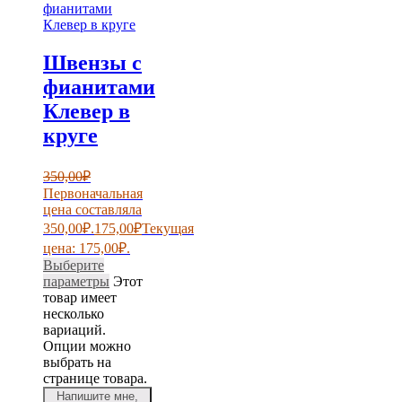
Швензы с
фианитами
Клевер в
круге
350,00
₽
Первоначальная
цена составляла
350,00₽.
175,00
₽
Текущая
цена: 175,00₽.
Выберите
параметры
Этот
товар имеет
несколько
вариаций.
Опции можно
выбрать на
странице товара.
Напишите мне,