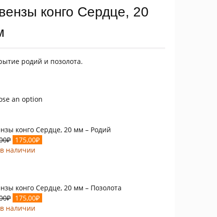
вензы конго Сердце, 20
м
рытие родий и позолота.
ose an option
нзы конго Сердце, 20 мм – Родий
Первоначальная
Текущая
,00
₽
175,00
₽
цена
цена:
 в наличии
составляла
175,00₽.
350,00₽.
нзы конго Сердце, 20 мм – Позолота
Первоначальная
Текущая
,00
₽
175,00
₽
цена
цена:
 в наличии