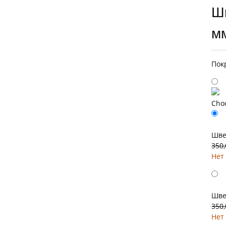
Ш
м
Пок
Cho
Шве
350
Нет
Шве
350
Нет