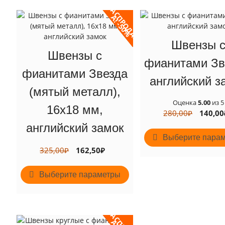
Р
А
С
Р
О
Д
А
Ж
!
-
5
0
П
А
%
Швензы 
Швензы с
фианитами Зв
фианитами Звезда
английский з
(мятый металл),
Оценка
5.00
из 5
16х18 мм,
Первон
280,00
₽
140,00
цена
английский замок
составл
Выберите пара
280,00₽
Первоначальная
Текущая
325,00
₽
162,50
₽
цена
цена:
Этот
составляла
162,50₽.
Выберите параметры
товар
325,00₽.
имеет
несколько
вариаций.
Опции