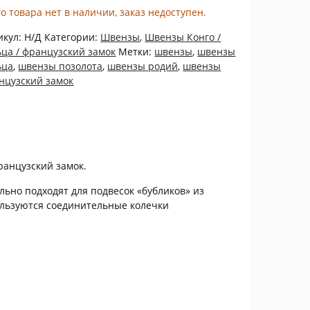
составляла
175,00₽.
го товара нет в наличии, заказ недоступен.
350,00₽.
икул:
Н/Д
Категории:
Швензы
,
Швензы Конго /
ьца / французский замок
Метки:
швензы
,
швензы
ьца
,
швензы позолота
,
швензы родий
,
швензы
нцузский замок
ранцузский замок.
льно подходят для подвесок «бубликов» из
ользуются соединительные колечки