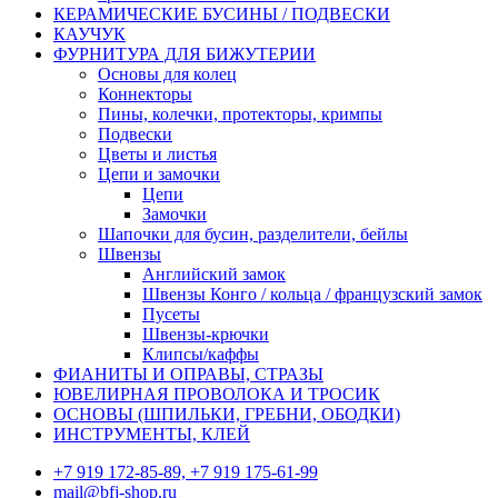
КЕРАМИЧЕСКИЕ БУСИНЫ / ПОДВЕСКИ
КАУЧУК
ФУРНИТУРА ДЛЯ БИЖУТЕРИИ
Основы для колец
Коннекторы
Пины, колечки, протекторы, кримпы
Подвески
Цветы и листья
Цепи и замочки
Цепи
Замочки
Шапочки для бусин, разделители, бейлы
Швензы
Английский замок
Швензы Конго / кольца / французский замок
Пусеты
Швензы-крючки
Клипсы/каффы
ФИАНИТЫ И ОПРАВЫ, СТРАЗЫ
ЮВЕЛИРНАЯ ПРОВОЛОКА И ТРОСИК
ОСНОВЫ (ШПИЛЬКИ, ГРЕБНИ, ОБОДКИ)
ИНСТРУМЕНТЫ, КЛЕЙ
+7 919 172-85-89, +7 919 175-61-99
mail@bfj-shop.ru