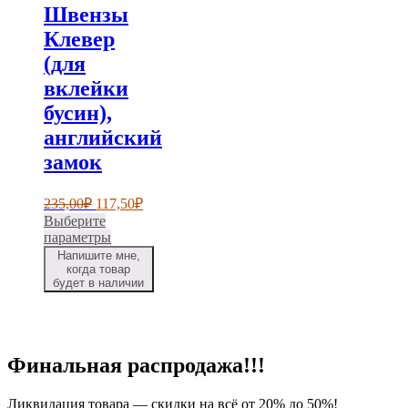
Швензы
Клевер
(для
вклейки
бусин),
английский
замок
Первоначальная
Текущая
235,00
₽
117,50
₽
цена
цена:
Выберите
составляла
117,50₽.
Этот
параметры
235,00₽.
товар
Напишите мне,
имеет
когда товар
будет в наличии
несколько
вариаций.
Опции
можно
выбрать
Финальная распродажа!!!
на
странице
товара.
Ликвидация товара — скидки на всё от 20% до 50%!