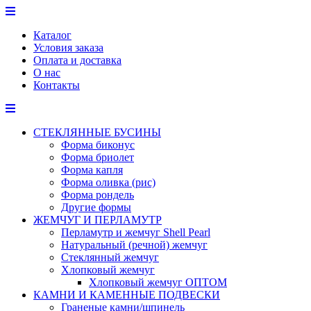
Перейти
к
Каталог
содержимому
Условия заказа
Оплата и доставка
О нас
Контакты
СТЕКЛЯННЫЕ БУСИНЫ
Форма биконус
Форма бриолет
Форма капля
Форма оливка (рис)
Форма рондель
Другие формы
ЖЕМЧУГ И ПЕРЛАМУТР
Перламутр и жемчуг Shell Pearl
Натуральный (речной) жемчуг
Стеклянный жемчуг
Хлопковый жемчуг
Хлопковый жемчуг ОПТОМ
КАМНИ И КАМЕННЫЕ ПОДВЕСКИ
Граненые камни/шпинель