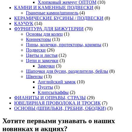
Хлопковый жемчуг ОПТОМ
(10)
КАМНИ И КАМЕННЫЕ ПОДВЕСКИ
(6)
Граненые камни/шпинель
(4)
КЕРАМИЧЕСКИЕ БУСИНЫ / ПОДВЕСКИ
(8)
КАУЧУК
(14)
ФУРНИТУРА ДЛЯ БИЖУТЕРИИ
(70)
Основы для колец
(1)
Коннекторы
(13)
Пины, колечки, протекторы, кримпы
(1)
Подвески
(26)
Цветы и листья
(12)
Цепи и замочки
(3)
Замочки
(3)
Шапочки для бусин, разделители, бейлы
(8)
Швензы
(13)
Английский замок
(10)
Пусеты
(1)
Клипсы/каффы
(2)
ФИАНИТЫ И ОПРАВЫ, СТРАЗЫ
(29)
ЮВЕЛИРНАЯ ПРОВОЛОКА И ТРОСИК
(7)
ОСНОВЫ (ШПИЛЬКИ, ГРЕБНИ, ОБОДКИ)
(3)
Хотите первыми узнавать о наших
новинках и акциях?