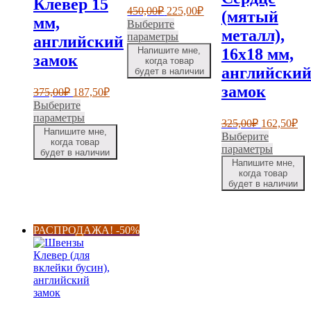
Клевер 15
Первоначальная
Текущая
450,00
₽
225,00
₽
(мятый
мм,
цена
цена:
Выберите
металл),
составляла
225,00₽.
Этот
параметры
английский
450,00₽.
товар
Напишите мне,
16х18 мм,
замок
имеет
когда товар
английски
будет в наличии
несколько
вариаций.
замок
Первоначальная
Текущая
375,00
₽
187,50
₽
Опции
цена
цена:
Выберите
можно
составляла
187,50₽.
Этот
параметры
Первонача
Те
выбрать
325,00
₽
162,50
₽
375,00₽.
товар
Напишите мне,
цена
це
на
Выберите
имеет
когда товар
составлял
16
странице
Этот
параметры
будет в наличии
несколько
325,00₽.
товара.
товар
Напишите мне,
вариаций.
имеет
когда товар
Опции
будет в наличии
несколь
можно
вариаци
выбрать
Опции
на
можно
странице
РАСПРОДАЖА! -50%
выбрать
товара.
на
страниц
товара.