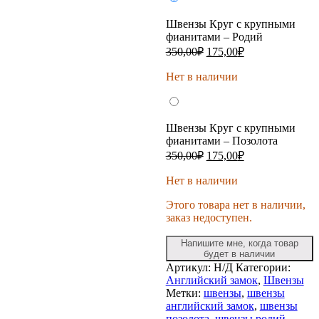
Швензы Круг с крупными
фианитами – Родий
Первоначальная
Текущая
350,00
₽
175,00
₽
цена
цена:
составляла
Нет в наличии
175,00₽.
350,00₽.
Швензы Круг с крупными
фианитами – Позолота
Первоначальная
Текущая
350,00
₽
175,00
₽
цена
цена:
составляла
Нет в наличии
175,00₽.
350,00₽.
Этого товара нет в наличии,
заказ недоступен.
Напишите мне, когда товар
будет в наличии
Артикул:
Н/Д
Категории:
Английский замок
,
Швензы
Метки:
швензы
,
швензы
английский замок
,
швензы
позолота
,
швензы родий