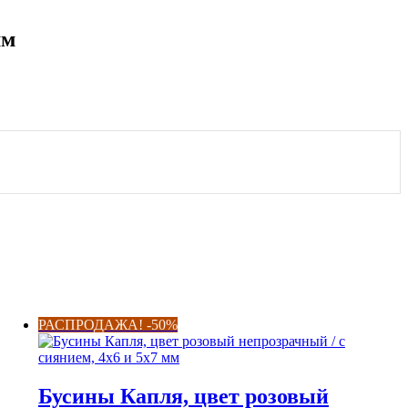
мм
РАСПРОДАЖА! -50%
Бусины Капля, цвет розовый