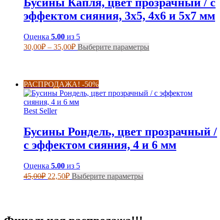
Бусины Капля, цвет прозрачный / с
эффектом сияния, 3х5, 4х6 и 5х7 мм
Оценка
5.00
из 5
Диапазон
Этот
30,00
₽
–
35,00
₽
Выберите параметры
цен:
товар
имеет
30,00₽
несколько
–
вариаций.
35,00₽
РАСПРОДАЖА! -50%
Опции
можно
выбрать
Best Seller
на
странице
Бусины Рондель, цвет прозрачный /
товара.
с эффектом сияния, 4 и 6 мм
Оценка
5.00
из 5
Первоначальная
Текущая
Этот
45,00
₽
22,50
₽
Выберите параметры
цена
цена:
товар
составляла
имеет
22,50₽.
несколько
45,00₽.
вариаций.
Опции