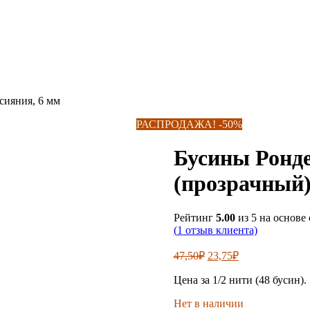
сияния, 6 мм
РАСПРОДАЖА! -50%
Бусины Ронде
(прозрачный)
Рейтинг
5.00
из 5 на основе
(
1
отзыв клиента)
Первоначальная
Текущая
47,50
₽
23,75
₽
цена
цена:
составляла
Цена за 1/2 нити (48 бусин).
23,75₽.
47,50₽.
Нет в наличии