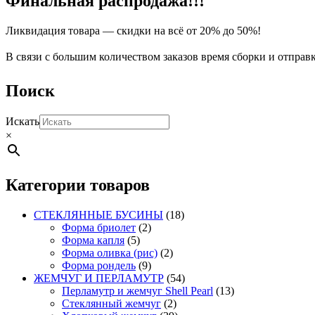
Финальная распродажа!!!
можно
выбрать
Ликвидация товара — скидки на всё от 20% до 50%!
на
странице
В связи с большим количеством заказов время сборки и отправ
товара.
Поиск
Искать
×
Категории товаров
СТЕКЛЯННЫЕ БУСИНЫ
(18)
Форма бриолет
(2)
Форма капля
(5)
Форма оливка (рис)
(2)
Форма рондель
(9)
ЖЕМЧУГ И ПЕРЛАМУТР
(54)
Перламутр и жемчуг Shell Pearl
(13)
Стеклянный жемчуг
(2)