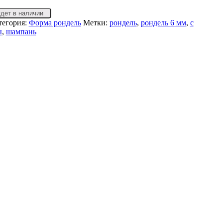
удет в наличии
тегория:
Форма рондель
Метки:
рондель
,
рондель 6 мм
,
с
ы
,
шампань