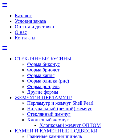
Перейти
к
Каталог
содержимому
Условия заказа
Оплата и доставка
О нас
Контакты
СТЕКЛЯННЫЕ БУСИНЫ
Форма биконус
Форма бриолет
Форма капля
Форма оливка (рис)
Форма рондель
Другие формы
ЖЕМЧУГ И ПЕРЛАМУТР
Перламутр и жемчуг Shell Pearl
Натуральный (речной) жемчуг
Стеклянный жемчуг
Хлопковый жемчуг
Хлопковый жемчуг ОПТОМ
КАМНИ И КАМЕННЫЕ ПОДВЕСКИ
Граненые камни/шпинель