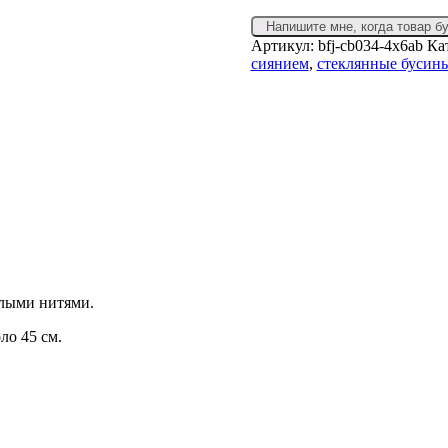
Напишите мне, когда товар б
Артикул:
bfj-cb034-4x6ab
Ка
сиянием
,
стеклянные бусин
елыми нитями.
ло 45 см.