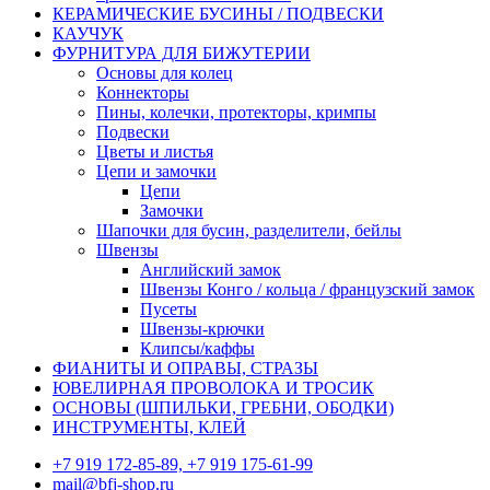
КЕРАМИЧЕСКИЕ БУСИНЫ / ПОДВЕСКИ
КАУЧУК
ФУРНИТУРА ДЛЯ БИЖУТЕРИИ
Основы для колец
Коннекторы
Пины, колечки, протекторы, кримпы
Подвески
Цветы и листья
Цепи и замочки
Цепи
Замочки
Шапочки для бусин, разделители, бейлы
Швензы
Английский замок
Швензы Конго / кольца / французский замок
Пусеты
Швензы-крючки
Клипсы/каффы
ФИАНИТЫ И ОПРАВЫ, СТРАЗЫ
ЮВЕЛИРНАЯ ПРОВОЛОКА И ТРОСИК
ОСНОВЫ (ШПИЛЬКИ, ГРЕБНИ, ОБОДКИ)
ИНСТРУМЕНТЫ, КЛЕЙ
+7 919 172-85-89, +7 919 175-61-99
mail@bfj-shop.ru