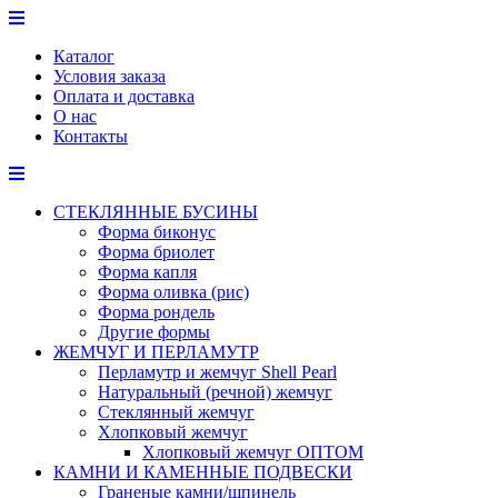
Перейти
к
Каталог
содержимому
Условия заказа
Оплата и доставка
О нас
Контакты
СТЕКЛЯННЫЕ БУСИНЫ
Форма биконус
Форма бриолет
Форма капля
Форма оливка (рис)
Форма рондель
Другие формы
ЖЕМЧУГ И ПЕРЛАМУТР
Перламутр и жемчуг Shell Pearl
Натуральный (речной) жемчуг
Стеклянный жемчуг
Хлопковый жемчуг
Хлопковый жемчуг ОПТОМ
КАМНИ И КАМЕННЫЕ ПОДВЕСКИ
Граненые камни/шпинель