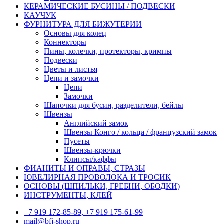
КЕРАМИЧЕСКИЕ БУСИНЫ / ПОДВЕСКИ
КАУЧУК
ФУРНИТУРА ДЛЯ БИЖУТЕРИИ
Основы для колец
Коннекторы
Пины, колечки, протекторы, кримпы
Подвески
Цветы и листья
Цепи и замочки
Цепи
Замочки
Шапочки для бусин, разделители, бейлы
Швензы
Английский замок
Швензы Конго / кольца / французский замок
Пусеты
Швензы-крючки
Клипсы/каффы
ФИАНИТЫ И ОПРАВЫ, СТРАЗЫ
ЮВЕЛИРНАЯ ПРОВОЛОКА И ТРОСИК
ОСНОВЫ (ШПИЛЬКИ, ГРЕБНИ, ОБОДКИ)
ИНСТРУМЕНТЫ, КЛЕЙ
+7 919 172-85-89, +7 919 175-61-99
mail@bfj-shop.ru