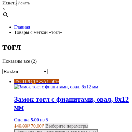
Искать
×
Главная
Товары с меткой «тогл»
тогл
Показаны все (2)
РАСПРОДАЖА! -50%
Замок тогл с фианитами, овал, 8х12
мм
Оценка
5.00
из 5
Первоначальная
Текущая
Этот
140,00
₽
70,00
₽
Выберите параметры
цена
цена:
товар