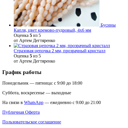
Бусины
Капля, цвет кремово-пудровый, 4х6 мм
Оценка
5
из 5
от Артем Дегтяренко
Стразовая цепочка 2 мм, прозрачный кристалл
Оценка
5
из 5
от Артем Дегтяренко
График работы
Понедельник — пятница: с 9:00 до 18:00
Суббота, воскресенье — выходные
На связи в
WhatsApp
— ежедневно с 9:00 до 21:00
Публичная Оферта
Пользовательское соглашение