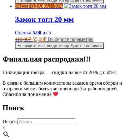
Напишите мне, когда товар будет в наличии
составляла
имеет
70,00₽.
РАСПРОДАЖА! -50%
несколько
140,00₽.
вариаций.
Замок тогл 20 мм
Опции
можно
выбрать
Оценка
5.00
из 5
на
Первоначальная
Текущая
Этот
110,00
₽
55,00
₽
Выберите параметры
странице
цена
цена:
товар
Напишите мне, когда товар будет в наличии
товара.
составляла
имеет
55,00₽.
несколько
110,00₽.
Финальная распродажа!!!
вариаций.
Опции
можно
Ликвидация товара — скидки на всё от 20% до 50%!
выбрать
на
В связи с большим количеством заказов время сборки и
странице
отправки может быть увеличено до 3-х рабочих дней.
товара.
Спасибо за понимание
Поиск
Искать
×