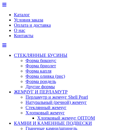
Перейти
к
Каталог
содержимому
Условия заказа
Оплата и доставка
О нас
Контакты
СТЕКЛЯННЫЕ БУСИНЫ
Форма биконус
Форма бриолет
Форма капля
Форма оливка (рис)
Форма рондель
Другие формы
ЖЕМЧУГ И ПЕРЛАМУТР
Перламутр и жемчуг Shell Pearl
Натуральный (речной) жемчуг
Стеклянный жемчуг
Хлопковый жемчуг
Хлопковый жемчуг ОПТОМ
КАМНИ И КАМЕННЫЕ ПОДВЕСКИ
Граненые камни/шпинель