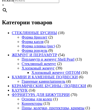
Искать
×
Категории товаров
СТЕКЛЯННЫЕ БУСИНЫ
(18)
Форма бриолет
(2)
Форма капля
(5)
Форма оливка (рис)
(2)
Форма рондель
(9)
ЖЕМЧУГ И ПЕРЛАМУТР
(54)
Перламутр и жемчуг Shell Pearl
(13)
Стеклянный жемчуг
(2)
Хлопковый жемчуг
(39)
Хлопковый жемчуг ОПТОМ
(10)
КАМНИ И КАМЕННЫЕ ПОДВЕСКИ
(6)
Граненые камни/шпинель
(4)
КЕРАМИЧЕСКИЕ БУСИНЫ / ПОДВЕСКИ
(8)
КАУЧУК
(14)
ФУРНИТУРА ДЛЯ БИЖУТЕРИИ
(70)
Основы для колец
(1)
Коннекторы
(13)
Пины, колечки, протекторы, кримпы
(1)