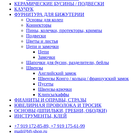
КЕРАМИЧЕСКИЕ БУСИНЫ / ПОДВЕСКИ
КАУЧУК
ФУРНИТУРА ДЛЯ БИЖУТЕРИИ
Основы для колец
Коннекторы
Пины, колечки, протекторы, кримпы
Подвески
Цветы и листья
Цепи и замочки
Цепи
Замочки
Шапочки для бусин, разделители, бейлы
Швензы
Английский замок
Швензы Конго / кольца / французский замок
Пусеты
Швензы-крючки
Клипсы/каффы
ФИАНИТЫ И ОПРАВЫ, СТРАЗЫ
ЮВЕЛИРНАЯ ПРОВОЛОКА И ТРОСИК
ОСНОВЫ (ШПИЛЬКИ, ГРЕБНИ, ОБОДКИ)
ИНСТРУМЕНТЫ, КЛЕЙ
+7 919 172-85-89, +7 919 175-61-99
mail@bfj-shop.ru