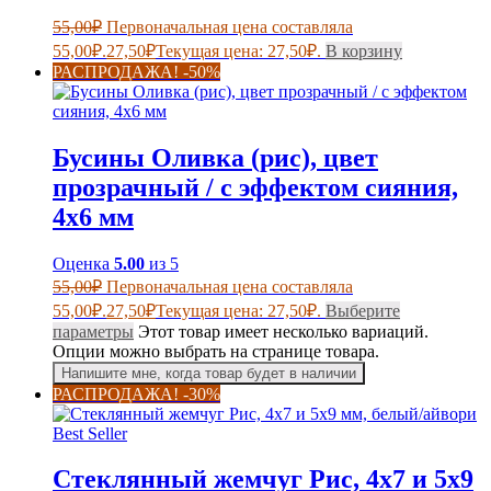
55,00
₽
Первоначальная цена составляла
55,00₽.
27,50
₽
Текущая цена: 27,50₽.
В корзину
РАСПРОДАЖА! -50%
Бусины Оливка (рис), цвет
прозрачный / с эффектом сияния,
4х6 мм
Оценка
5.00
из 5
55,00
₽
Первоначальная цена составляла
55,00₽.
27,50
₽
Текущая цена: 27,50₽.
Выберите
параметры
Этот товар имеет несколько вариаций.
Опции можно выбрать на странице товара.
Напишите мне, когда товар будет в наличии
РАСПРОДАЖА! -30%
Best Seller
Стеклянный жемчуг Рис, 4х7 и 5х9