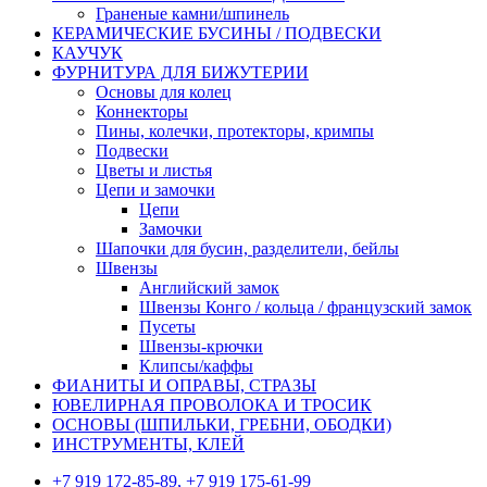
Граненые камни/шпинель
КЕРАМИЧЕСКИЕ БУСИНЫ / ПОДВЕСКИ
КАУЧУК
ФУРНИТУРА ДЛЯ БИЖУТЕРИИ
Основы для колец
Коннекторы
Пины, колечки, протекторы, кримпы
Подвески
Цветы и листья
Цепи и замочки
Цепи
Замочки
Шапочки для бусин, разделители, бейлы
Швензы
Английский замок
Швензы Конго / кольца / французский замок
Пусеты
Швензы-крючки
Клипсы/каффы
ФИАНИТЫ И ОПРАВЫ, СТРАЗЫ
ЮВЕЛИРНАЯ ПРОВОЛОКА И ТРОСИК
ОСНОВЫ (ШПИЛЬКИ, ГРЕБНИ, ОБОДКИ)
ИНСТРУМЕНТЫ, КЛЕЙ
+7 919 172-85-89, +7 919 175-61-99