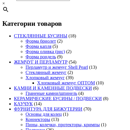
×
Категории товаров
СТЕКЛЯННЫЕ БУСИНЫ
(18)
Форма бриолет
(2)
Форма капля
(5)
Форма оливка (рис)
(2)
Форма рондель
(9)
ЖЕМЧУГ И ПЕРЛАМУТР
(54)
Перламутр и жемчуг Shell Pearl
(13)
Стеклянный жемчуг
(2)
Хлопковый жемчуг
(39)
Хлопковый жемчуг ОПТОМ
(10)
КАМНИ И КАМЕННЫЕ ПОДВЕСКИ
(6)
Граненые камни/шпинель
(4)
КЕРАМИЧЕСКИЕ БУСИНЫ / ПОДВЕСКИ
(8)
КАУЧУК
(14)
ФУРНИТУРА ДЛЯ БИЖУТЕРИИ
(70)
Основы для колец
(1)
Коннекторы
(13)
Пины, колечки, протекторы, кримпы
(1)
Подвески
(26)