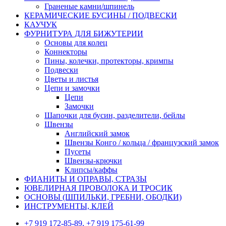
Граненые камни/шпинель
КЕРАМИЧЕСКИЕ БУСИНЫ / ПОДВЕСКИ
КАУЧУК
ФУРНИТУРА ДЛЯ БИЖУТЕРИИ
Основы для колец
Коннекторы
Пины, колечки, протекторы, кримпы
Подвески
Цветы и листья
Цепи и замочки
Цепи
Замочки
Шапочки для бусин, разделители, бейлы
Швензы
Английский замок
Швензы Конго / кольца / французский замок
Пусеты
Швензы-крючки
Клипсы/каффы
ФИАНИТЫ И ОПРАВЫ, СТРАЗЫ
ЮВЕЛИРНАЯ ПРОВОЛОКА И ТРОСИК
ОСНОВЫ (ШПИЛЬКИ, ГРЕБНИ, ОБОДКИ)
ИНСТРУМЕНТЫ, КЛЕЙ
+7 919 172-85-89, +7 919 175-61-99