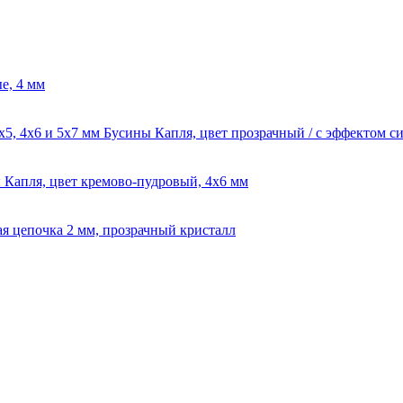
е, 4 мм
Бусины Капля, цвет прозрачный / с эффектом си
 Капля, цвет кремово-пудровый, 4х6 мм
ая цепочка 2 мм, прозрачный кристалл