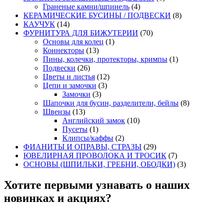
Граненые камни/шпинель
(4)
КЕРАМИЧЕСКИЕ БУСИНЫ / ПОДВЕСКИ
(8)
КАУЧУК
(14)
ФУРНИТУРА ДЛЯ БИЖУТЕРИИ
(70)
Основы для колец
(1)
Коннекторы
(13)
Пины, колечки, протекторы, кримпы
(1)
Подвески
(26)
Цветы и листья
(12)
Цепи и замочки
(3)
Замочки
(3)
Шапочки для бусин, разделители, бейлы
(8)
Швензы
(13)
Английский замок
(10)
Пусеты
(1)
Клипсы/каффы
(2)
ФИАНИТЫ И ОПРАВЫ, СТРАЗЫ
(29)
ЮВЕЛИРНАЯ ПРОВОЛОКА И ТРОСИК
(7)
ОСНОВЫ (ШПИЛЬКИ, ГРЕБНИ, ОБОДКИ)
(3)
Хотите первыми узнавать о наших
новинках и акциях?