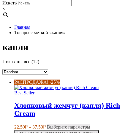
Искать
×
Главная
Товары с меткой «капля»
капля
Показаны все (12)
РАСПРОДАЖА! -25%
Best Seller
Хлопковый жемчуг (капля) Rich
Cream
Диапазон
Этот
22,50
₽
–
37,50
₽
Выберите параметры
цен:
товар