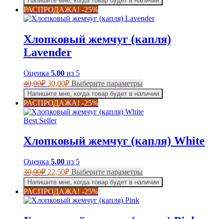
Напишите мне, когда товар будет в наличии
имеет
22,50₽
РАСПРОДАЖА! -25%
несколько
–
вариаций.
37,50₽
Опции
Хлопковый жемчуг (капля)
можно
выбрать
Lavender
на
странице
Оценка
5.00
из 5
товара.
Первоначальная
Текущая
Этот
40,00
₽
30,00
₽
Выберите параметры
цена
цена:
товар
Напишите мне, когда товар будет в наличии
составляла
имеет
30,00₽.
РАСПРОДАЖА! -25%
несколько
40,00₽.
вариаций.
Best Seller
Опции
можно
Хлопковый жемчуг (капля) White
выбрать
на
странице
Оценка
5.00
из 5
товара.
Первоначальная
Текущая
Этот
30,00
₽
22,50
₽
Выберите параметры
цена
цена:
товар
Напишите мне, когда товар будет в наличии
составляла
имеет
22,50₽.
РАСПРОДАЖА! -25%
несколько
30,00₽.
вариаций.
Опции