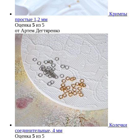
Кримпы
простые 1,2 мм
Оценка
5
из 5
от Артем Дегтяренко
Колечки
соединительные, 4 мм
Оценка
5
из 5