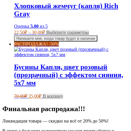
можно
Хлопковый жемчуг (капля) Rich
выбрать
на
Gray
странице
товара.
Оценка
5.00
из 5
Диапазон
Этот
22,50
₽
–
30,00
₽
Выберите параметры
цен:
товар
Напишите мне, когда товар будет в наличии
имеет
22,50₽
РАСПРОДАЖА! -50%
несколько
–
вариаций.
30,00₽
Опции
можно
Бусины Капля, цвет розовый
выбрать
на
(прозрачный) с эффектом сияния,
странице
5х7 мм
товара.
Первоначальная
Текущая
70,00
₽
35,00
₽
В корзину
цена
цена:
составляла
35,00₽.
Финальная распродажа!!!
70,00₽.
Ликвидация товара — скидки на всё от 20% до 50%!
В связи с большим количеством заказов время сборки и