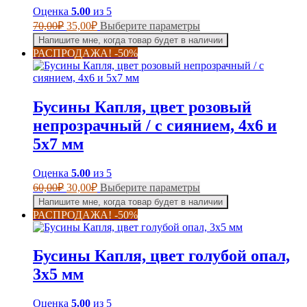
товара.
Оценка
5.00
из 5
Первоначальная
Текущая
Этот
70,00
₽
35,00
₽
Выберите параметры
цена
цена:
товар
Напишите мне, когда товар будет в наличии
составляла
имеет
35,00₽.
РАСПРОДАЖА! -50%
несколько
70,00₽.
вариаций.
Опции
можно
Бусины Капля, цвет розовый
выбрать
на
непрозрачный / с сиянием, 4х6 и
странице
5х7 мм
товара.
Оценка
5.00
из 5
Первоначальная
Текущая
Этот
60,00
₽
30,00
₽
Выберите параметры
цена
цена:
товар
Напишите мне, когда товар будет в наличии
составляла
имеет
30,00₽.
РАСПРОДАЖА! -50%
несколько
60,00₽.
вариаций.
Опции
Бусины Капля, цвет голубой опал,
можно
выбрать
3х5 мм
на
странице
Оценка
5.00
из 5