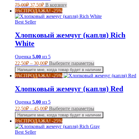
товара.
Первоначальная
Текущая
75,00
₽
37,50
₽
В корзину
цена
цена:
РАСПРОДАЖА! -25%
составляла
37,50₽.
75,00₽.
Best Seller
Хлопковый жемчуг (капля) Rich
White
Оценка
5.00
из 5
Диапазон
Этот
22,50
₽
–
30,00
₽
Выберите параметры
цен:
товар
Напишите мне, когда товар будет в наличии
имеет
22,50₽
РАСПРОДАЖА! -25%
несколько
–
вариаций.
30,00₽
Хлопковый жемчуг (капля) Red
Опции
можно
выбрать
Оценка
5.00
из 5
на
Диапазон
Этот
22,50
₽
–
45,00
₽
Выберите параметры
странице
цен:
товар
Напишите мне, когда товар будет в наличии
товара.
имеет
22,50₽
РАСПРОДАЖА! -25%
несколько
–
вариаций.
45,00₽
Best Seller
Опции