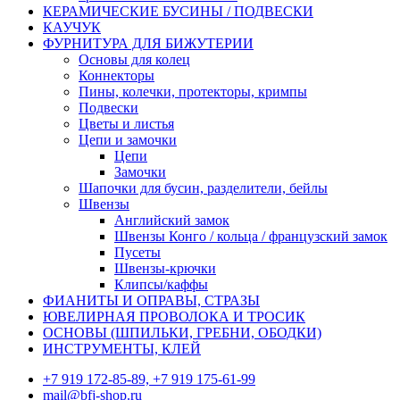
КЕРАМИЧЕСКИЕ БУСИНЫ / ПОДВЕСКИ
КАУЧУК
ФУРНИТУРА ДЛЯ БИЖУТЕРИИ
Основы для колец
Коннекторы
Пины, колечки, протекторы, кримпы
Подвески
Цветы и листья
Цепи и замочки
Цепи
Замочки
Шапочки для бусин, разделители, бейлы
Швензы
Английский замок
Швензы Конго / кольца / французский замок
Пусеты
Швензы-крючки
Клипсы/каффы
ФИАНИТЫ И ОПРАВЫ, СТРАЗЫ
ЮВЕЛИРНАЯ ПРОВОЛОКА И ТРОСИК
ОСНОВЫ (ШПИЛЬКИ, ГРЕБНИ, ОБОДКИ)
ИНСТРУМЕНТЫ, КЛЕЙ
+7 919 172-85-89, +7 919 175-61-99
mail@bfj-shop.ru